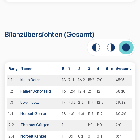
Bilanzübersichten
(Gesamt)
Rang
Name
E
1
2
3
4
5
6
Gesamt
1
.
1
Klaus Beier
18
7:11
16:2
15:2
7:0
45
:
15
1
.
2
Rainer Schönfeld
16
12:4
12:4
2:1
12:1
38
:
10
1
.
3
Uwe Teetz
17
4:12
2:2
11:4
12:5
29
:
23
1
.
4
Norbert Gehler
18
4:6
4:6
11:7
11:7
30
:
26
2
.
2
Thomas Gürgen
1
1:0
1:0
2
:
0
2
.
4
Norbert Kankel
1
0:1
0:1
0:1
0:1
0
:
4