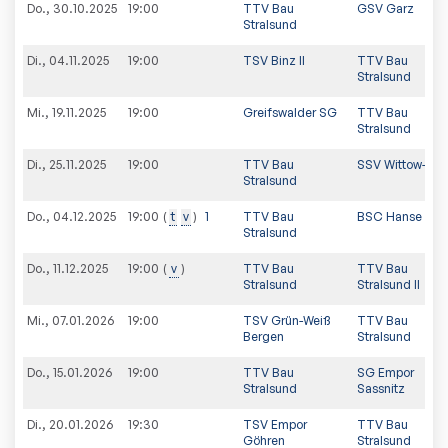
Do., 30.10.2025
19:00
TTV Bau
GSV Garz
Stralsund
Di., 04.11.2025
19:00
TSV Binz II
TTV Bau
Stralsund
Mi., 19.11.2025
19:00
Greifswalder SG
TTV Bau
Stralsund
Di., 25.11.2025
19:00
TTV Bau
SSV Wittow-Ost
Stralsund
Do., 04.12.2025
t
v
1
TTV Bau
BSC Hanse
19:00
Stralsund
Do., 11.12.2025
v
TTV Bau
TTV Bau
19:00
Stralsund
Stralsund II
Mi., 07.01.2026
19:00
TSV Grün-Weiß
TTV Bau
Bergen
Stralsund
Do., 15.01.2026
19:00
TTV Bau
SG Empor
Stralsund
Sassnitz
Di., 20.01.2026
19:30
TSV Empor
TTV Bau
Göhren
Stralsund