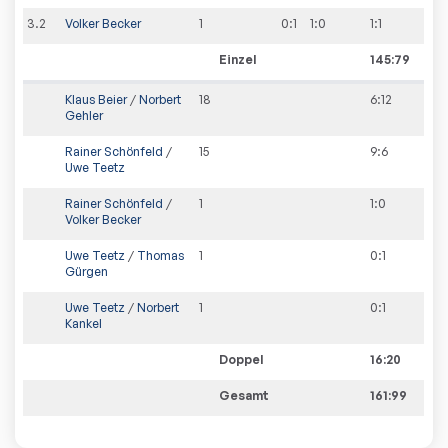
3
.
2
Volker Becker
1
0:1
1:0
1
:
1
Einzel
145:79
Klaus Beier
/
Norbert
18
6
:
12
Gehler
Rainer Schönfeld
/
15
9
:
6
Uwe Teetz
Rainer Schönfeld
/
1
1
:
0
Volker Becker
Uwe Teetz
/
Thomas
1
0
:
1
Gürgen
Uwe Teetz
/
Norbert
1
0
:
1
Kankel
Doppel
16:20
Gesamt
161:99