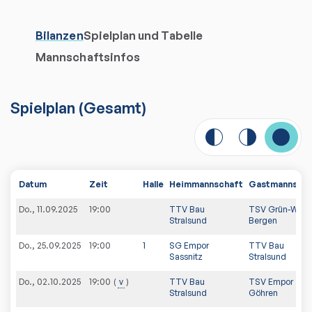
Bilanzen
Spielplan und Tabelle
Mannschaftsinfos
Spielplan
(
Gesamt
)
Datum
Zeit
Halle
Heimmannschaft
Gastmannscha
Do., 11.09.2025
19:00
TTV Bau
TSV Grün-Weiß
Stralsund
Bergen
Do., 25.09.2025
19:00
1
SG Empor
TTV Bau
Sassnitz
Stralsund
Do., 02.10.2025
v
TTV Bau
TSV Empor
19:00
Stralsund
Göhren