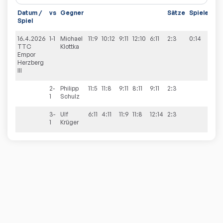
Datum /
vs
Gegner
Sätze
Spiele
Spiel
16.4.2026
1-1
Michael
11:9
10:12
9:11
12:10
6:11
2:3
0:14
TTC
Klottka
Empor
Herzberg
III
2-
Philipp
11:5
11:8
9:11
8:11
9:11
2:3
1
Schulz
3-
Ulf
6:11
4:11
11:9
11:8
12:14
2:3
1
Krüger