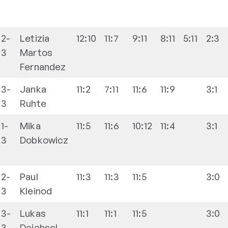
2-
Letizia
12:10
11:7
9:11
8:11
5:11
2:3
3
Martos
Fernandez
3-
Janka
11:2
7:11
11:6
11:9
3:1
3
Ruhte
1-
Mika
11:5
11:6
10:12
11:4
3:1
3
Dobkowicz
2-
Paul
11:3
11:3
11:5
3:0
3
Kleinod
3-
Lukas
11:1
11:1
11:5
3:0
3
Deichsel