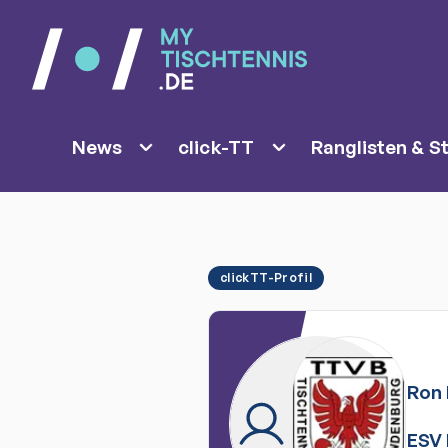
News
click-TT
Ranglisten & St
clickTT-Profil
Ron
ESV