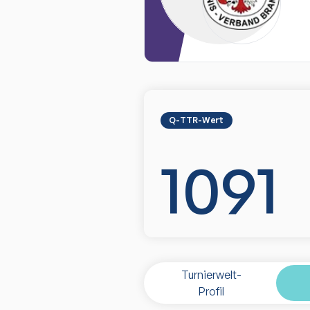
Q-TTR-Wert
1091
Turnierwelt-
Profil