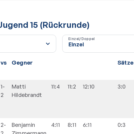
 Jugend 15 (Rückrunde)
Einzel/Doppel
vs
Gegner
Sätze
1-
Matti
11:4
11:2
12:10
3:0
2
Hildebrandt
2-
Benjamin
4:11
8:11
6:11
0:3
2
Zimmermann