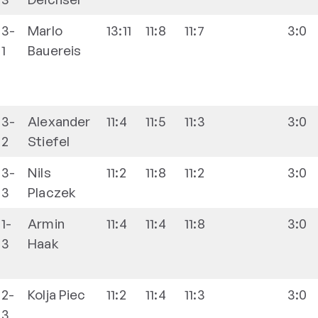
3-
Marlo
13:11
11:8
11:7
3:0
1
Bauereis
3-
Alexander
11:4
11:5
11:3
3:0
2
Stiefel
3-
Nils
11:2
11:8
11:2
3:0
3
Placzek
1-
Armin
11:4
11:4
11:8
3:0
3
Haak
2-
Kolja
Piec
11:2
11:4
11:3
3:0
3