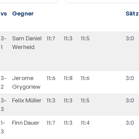
vs
Gegner
Sätz
3-
Sam Daniel
11:7
11:3
11:5
3:0
1
Werheid
3-
Jerome
11:6
11:8
11:6
3:0
2
Grygoriew
3-
Felix
Müller
11:3
11:3
11:5
3:0
3
1-
Finn
Dauer
11:7
11:3
11:4
3:0
3