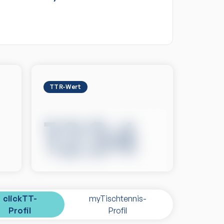
TTR-Wert
1234
clickTT-
myTischtennis-
Profil
Profil