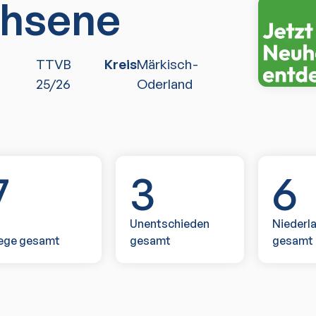
hsene
TTVB
Kreis
Märkisch-
25/26
Oderland
7
3
6
Unentschieden
Niederl
ege gesamt
gesamt
gesamt