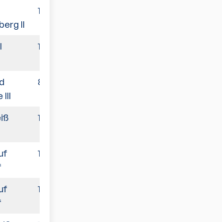
10:5
erg II
I
10:5
d
8:10
III
iß
10:5
uf
10:5
f
uf
10:6
f