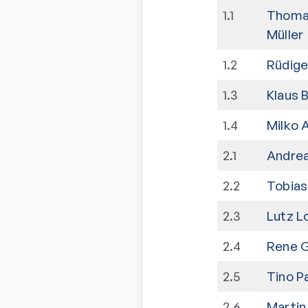
1
.
1
Thoma
Müller
1
.
2
Rüdige
1
.
3
Klaus 
1
.
4
Milko 
2
.
1
Andre
2
.
2
Tobias
2
.
3
Lutz L
2
.
4
Rene G
2
.
5
Tino P
2
.
6
Martin