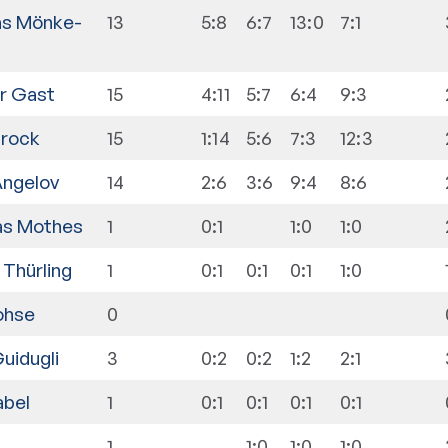
s Mönke-
13
5:8
6:7
13:0
7:1
r Gast
15
4:11
5:7
6:4
9:3
Brock
15
1:14
5:6
7:3
12:3
Angelov
14
2:6
3:6
9:4
8:6
as Mothes
1
0:1
1:0
1:0
 Thürling
1
0:1
0:1
0:1
1:0
ohse
0
uidugli
3
0:2
0:2
1:2
2:1
abel
1
0:1
0:1
0:1
0:1
1
1:0
1:0
1:0