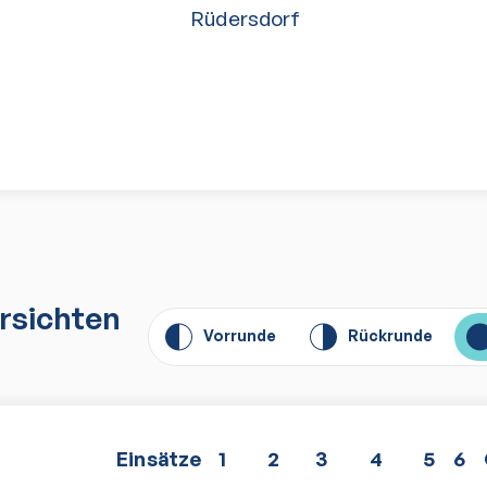
Rüdersdorf
n
rsichten
Vorrunde
Rückrunde
E
insätze
1
2
3
4
5
6