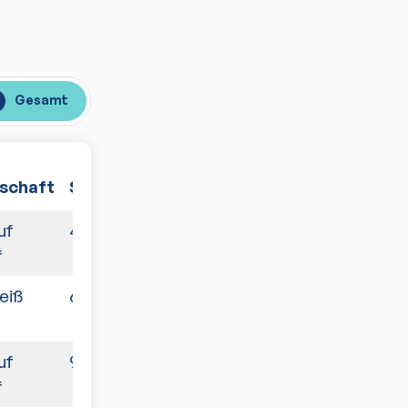
Gesamt
schaft
Spiele
uf
4:10
f
eiß
6:10
uf
9:9
f