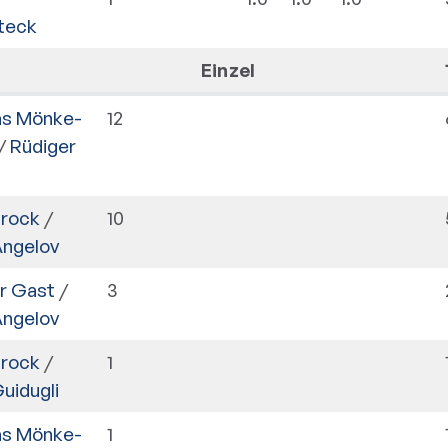
teck
Einzel
s Mönke-
12
/
Rüdiger
Brock
/
10
Angelov
r Gast
/
3
Angelov
Brock
/
1
uidugli
s Mönke-
1