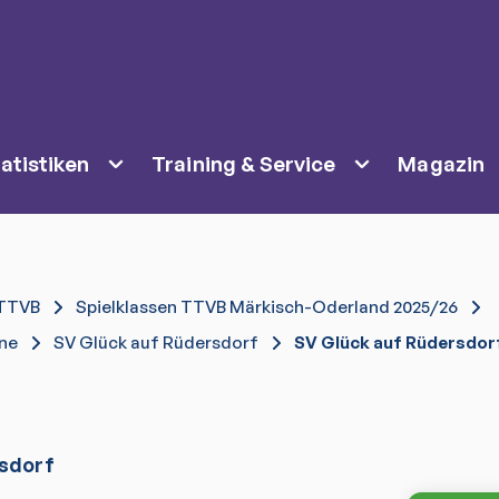
atistiken
Training & Service
Magazin
TTVB
Spielklassen TTVB Märkisch-Oderland 2025/26
ene
SV Glück auf Rüdersdorf
SV Glück auf Rüdersdor
rsdorf