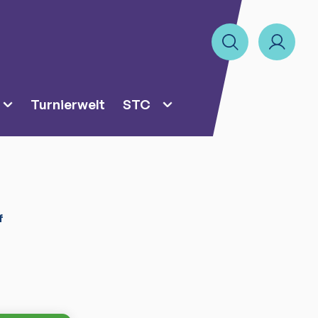
Turnierwelt
STC
f