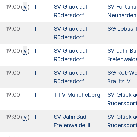
19:00
1
SV Glück auf
SV Fortuna
v
Rüdersdorf
Neuhardenb
19:00
1
SV Glück auf
SG Lebus II
Rüdersdorf
19:00
1
SV Glück auf
SV Jahn Ba
v
Rüdersdorf
Freienwalde 
19:00
1
SV Glück auf
SG Rot-We
Rüdersdorf
Bralitz IV
19:00
1
TTV Müncheberg
SV Glück a
Rüdersdor
19:30
1
SV Jahn Bad
SV Glück a
v
Freienwalde III
Rüdersdor