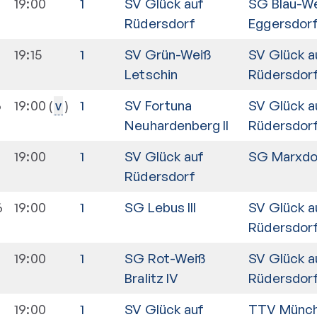
19:00
1
SV Glück auf
SG Blau-W
Rüdersdorf
Eggersdorf
6
19:15
1
SV Grün-Weiß
SV Glück a
Letschin
Rüdersdor
6
19:00
1
SV Fortuna
SV Glück a
v
Neuhardenberg II
Rüdersdor
19:00
1
SV Glück auf
SG Marxdor
Rüdersdorf
6
19:00
1
SG Lebus III
SV Glück a
Rüdersdor
19:00
1
SG Rot-Weiß
SV Glück a
Bralitz IV
Rüdersdor
19:00
1
SV Glück auf
TTV Münc