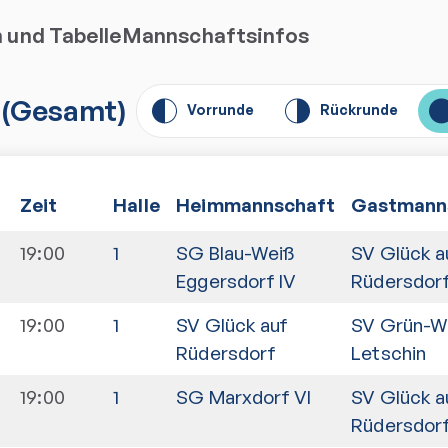
n und Tabelle
Mannschaftsinfos
(
Gesamt
)
Vorrunde
Rückrunde
Zeit
Halle
Heimmannschaft
Gastmann
19:00
1
SG Blau-Weiß
SV Glück a
Eggersdorf IV
Rüdersdor
19:00
1
SV Glück auf
SV Grün-W
Rüdersdorf
Letschin
19:00
1
SG Marxdorf VI
SV Glück a
Rüdersdor