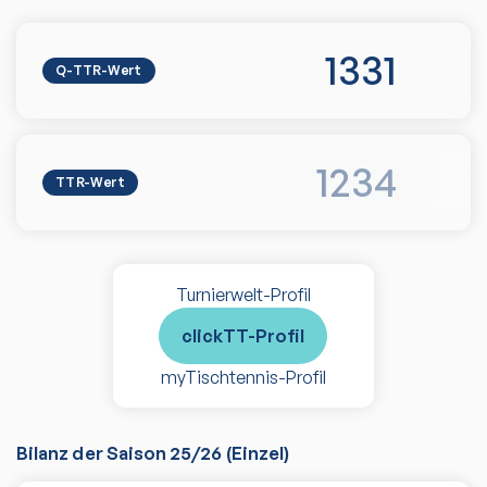
1331
Q-TTR-Wert
1234
TTR-Wert
Turnierwelt-Profil
clickTT-Profil
myTischtennis-Profil
Bilanz der Saison
25/26
(
Einzel
)