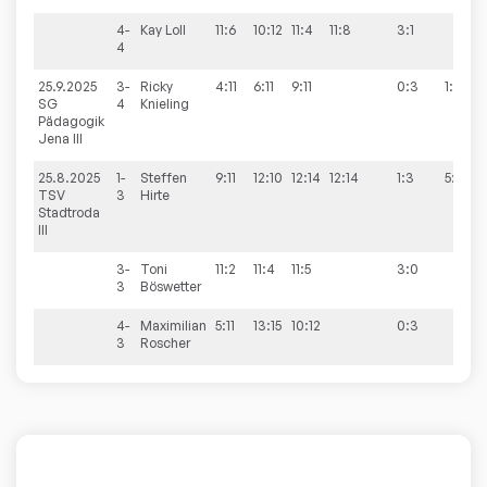
4-
Kay
Loll
11:6
10:12
11:4
11:8
3:1
4
25.9.2025
3-
Ricky
4:11
6:11
9:11
0:3
1:8
SG
4
Knieling
Pädagogik
Jena III
25.8.2025
1-
Steffen
9:11
12:10
12:14
12:14
1:3
5:8
TSV
3
Hirte
Stadtroda
III
3-
Toni
11:2
11:4
11:5
3:0
3
Böswetter
4-
Maximilian
5:11
13:15
10:12
0:3
3
Roscher