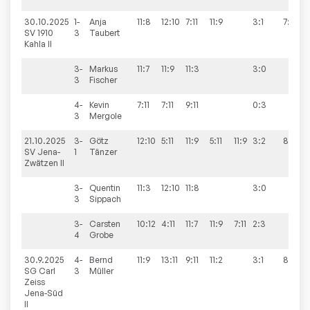
30.10.2025
1-
Anja
11:8
12:10
7:11
11:9
3:1
7:7
SV 1910
3
Taubert
Kahla II
3-
Markus
11:7
11:9
11:3
3:0
3
Fischer
4-
Kevin
7:11
7:11
9:11
0:3
3
Mergole
21.10.2025
3-
Götz
12:10
5:11
11:9
5:11
11:9
3:2
8:4
SV Jena-
1
Tänzer
Zwätzen II
3-
Quentin
11:3
12:10
11:8
3:0
3
Sippach
3-
Carsten
10:12
4:11
11:7
11:9
7:11
2:3
4
Grobe
30.9.2025
4-
Bernd
11:9
13:11
9:11
11:2
3:1
8:4
SG Carl
3
Müller
Zeiss
Jena-Süd
II