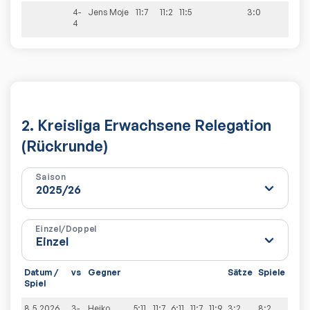
4-
Jens
Moje
11:7
11:2
11:5
3:0
4
2. Kreisliga Erwachsene Relegation
(Rückrunde)
Saison
Einzel/Doppel
Datum /
vs
Gegner
Sätze
Spiele
Spiel
8.5.2026
3-
Heiko
5:11
11:7
6:11
11:7
11:9
3:2
8:2