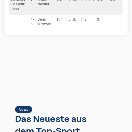
SV Optik
3
Nestler
Jena
4-
Jens
11:4
11:5
8:11
11:2
3:1
3
Mrotzek
News
Das Neueste aus
dem Top-Sport