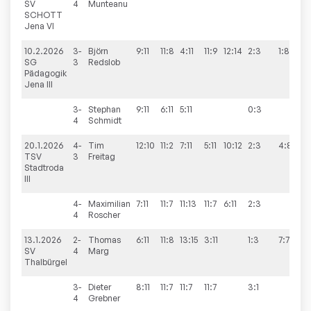
SV
4
Munteanu
SCHOTT
Jena VI
10.2.2026
3-
Björn
9:11
11:8
4:11
11:9
12:14
2:3
1:8
SG
3
Redslob
Pädagogik
Jena III
3-
Stephan
9:11
6:11
5:11
0:3
4
Schmidt
20.1.2026
4-
Tim
12:10
11:2
7:11
5:11
10:12
2:3
4:8
TSV
3
Freitag
Stadtroda
III
4-
Maximilian
7:11
11:7
11:13
11:7
6:11
2:3
4
Roscher
13.1.2026
2-
Thomas
6:11
11:8
13:15
3:11
1:3
7:7
SV
4
Marg
Thalbürgel
3-
Dieter
8:11
11:7
11:7
11:7
3:1
4
Grebner