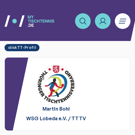
clickTT-Profil
Martin
Bohl
WSG Lobeda e.V.
/
TTTV