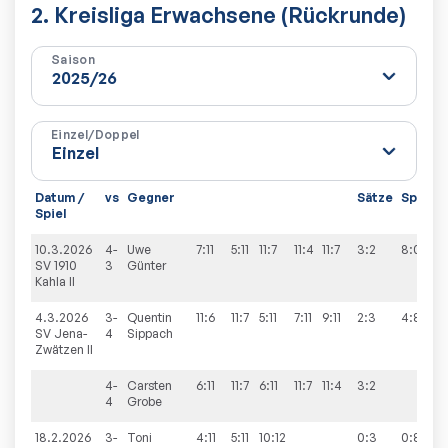
2. Kreisliga Erwachsene (Rückrunde)
Saison
Einzel/Doppel
Datum /
vs
Gegner
Sätze
Spiele
Spiel
10.3.2026
4-
Uwe
7:11
5:11
11:7
11:4
11:7
3:2
8:0
SV 1910
3
Günter
Kahla II
4.3.2026
3-
Quentin
11:6
11:7
5:11
7:11
9:11
2:3
4:8
SV Jena-
4
Sippach
Zwätzen II
4-
Carsten
6:11
11:7
6:11
11:7
11:4
3:2
4
Grobe
18.2.2026
3-
Toni
4:11
5:11
10:12
0:3
0:8