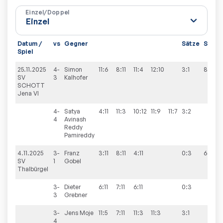
Einzel/Doppel
Datum /
vs
Gegner
Sätze
Spiele
Spiel
25.11.2025
4-
Simon
11:6
8:11
11:4
12:10
3:1
8:2
SV
3
Kalhofer
SCHOTT
Jena VI
4-
Satya
4:11
11:3
10:12
11:9
11:7
3:2
4
Avinash
Reddy
Pamireddy
4.11.2025
3-
Franz
3:11
8:11
4:11
0:3
6:8
SV
1
Gobel
Thalbürgel
3-
Dieter
6:11
7:11
6:11
0:3
3
Grebner
3-
Jens
Moje
11:5
7:11
11:3
11:3
3:1
4