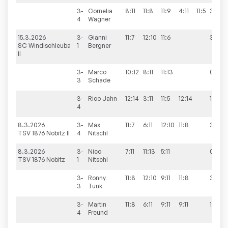
3-
Cornelia
8:11
11:8
11:9
4:11
11:5
3:2
4
Wagner
15.3.2026
3-
Gianni
11:7
12:10
11:6
3:0
SC Windischleuba
1
Bergner
II
3-
Marco
10:12
8:11
11:13
0:3
3
Schade
3-
Rico
Jahn
12:14
3:11
11:5
12:14
1:3
4
8.3.2026
3-
Max
11:7
6:11
12:10
11:8
3:1
TSV 1876 Nobitz II
4
Nitschl
8.3.2026
3-
Nico
7:11
11:13
5:11
0:3
TSV 1876 Nobitz
1
Nitschl
3-
Ronny
11:8
12:10
9:11
11:8
3:1
3
Tunk
3-
Martin
11:8
6:11
9:11
9:11
1:3
4
Freund