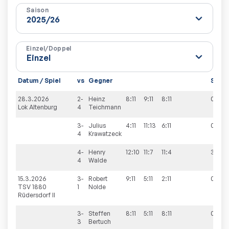
Saison
Einzel/Doppel
Datum / Spiel
vs
Gegner
Sätze
28.3.2026
2-
Heinz
8:11
9:11
8:11
0:3
Lok Altenburg
4
Teichmann
3-
Julius
4:11
11:13
6:11
0:3
4
Krawatzeck
4-
Henry
12:10
11:7
11:4
3:0
4
Walde
15.3.2026
3-
Robert
9:11
5:11
2:11
0:3
TSV 1880
1
Nolde
Rüdersdorf II
3-
Steffen
8:11
5:11
8:11
0:3
3
Bertuch