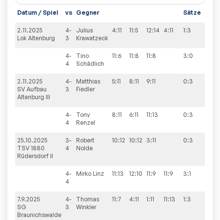
Datum / Spiel
vs
Gegner
Sätze
Spie
2.11.2025
4-
Julius
4:11
11:5
12:14
4:11
1:3
8:2
Lok Altenburg
3
Krawatzeck
4-
Tino
11:6
11:8
11:8
3:0
4
Schädlich
2.11.2025
4-
Matthias
5:11
8:11
9:11
0:3
8:4
SV Aufbau
3
Fiedler
Altenburg III
4-
Tony
8:11
6:11
11:13
0:3
4
Renzel
25.10.2025
3-
Robert
10:12
10:12
3:11
0:3
8:4
TSV 1880
4
Nolde
Rüdersdorf II
4-
Mirko
Linz
11:13
12:10
11:9
11:9
3:1
4
7.9.2025
4-
Thomas
11:7
4:11
1:11
11:13
1:3
0:8
SG
3
Winkler
Braunichswalde