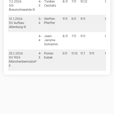
7.2.2026
4-
Torsten
8:11
7:11
10:12
0:3
SG
3
Oschatz
Braunichswalde III
31.1.2026
3-
Steffen
9:11
5:11
9:11
0:3
SV Aufbau
4
Pfeiffer
Altenburg III
4-
Jean-
8:11
7:11
9:11
0:3
4
Jerome
Schramm
25.1.2026
4-
Florian
5:11
11:13
11:7
9:11
1:3
SV 1924
3
Kubek
Münchenbernsdorf
II