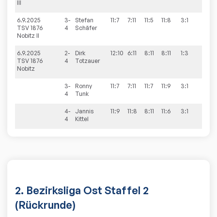
III
6.9.2025
3-
Stefan
11:7
7:11
11:5
11:8
3:1
8:0
TSV 1876
4
Schäfer
Nobitz II
6.9.2025
2-
Dirk
12:10
6:11
8:11
8:11
1:3
8:6
TSV 1876
4
Totzauer
Nobitz
3-
Ronny
11:7
7:11
11:7
11:9
3:1
4
Tunk
4-
Jannis
11:9
11:8
8:11
11:6
3:1
4
Kittel
2. Bezirksliga Ost Staffel 2
(Rückrunde)