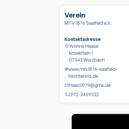
Verein
MTV 1876 Saalfeld e.V.
Kontaktadresse
Yvonne Haase
Koselstein 1
07343
Wurzbach
www.mtv1876-saalfeld-
tischtennis.de
Haasi1979@gmx.de
0172-3459332