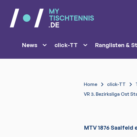
News
click-TT
Ranglisten & St
Home
click-TT
VR 3. Bezirksliga Ost Sta
MTV 1876 Saalfeld e