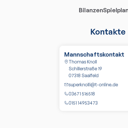
Bilanzen
Spielpla
Kontakte
Mannschaftskontakt
Thomas Knoll
Schillerstraße 19
07318
Saalfeld
superknolli@t-online.de
03671 516518
0151 14953473