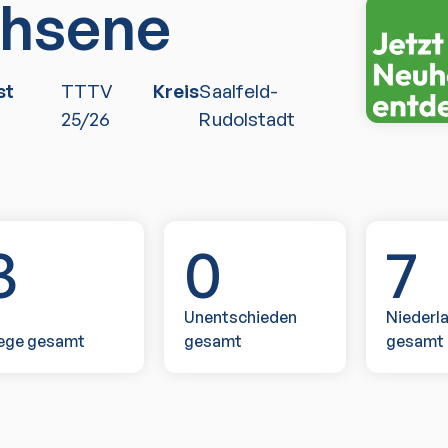
hsene
st
TTTV
Kreis
Saalfeld-
25/26
Rudolstadt
3
0
7
Unentschieden
Niederl
ege gesamt
gesamt
gesamt