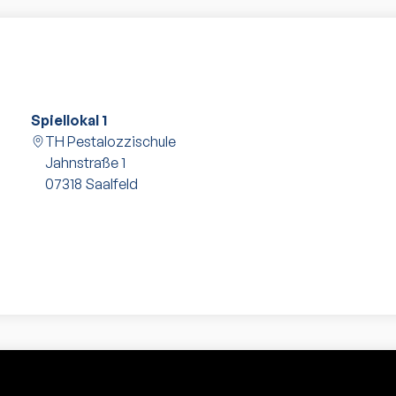
Spiellokal 1
TH Pestalozzischule
Jahnstraße 1
07318
Saalfeld