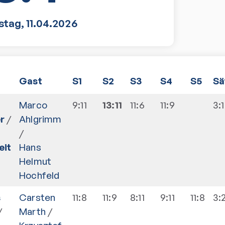
stag
,
11.04.2026
Gast
S1
S2
S3
S4
S5
Sä
Marco
9:11
13:11
11:6
11:9
3:1
r
/
Ahlgrimm
/
eit
Hans
Helmut
Hochfeld
s
Carsten
11:8
11:9
8:11
9:11
11:8
3:
/
Marth
/