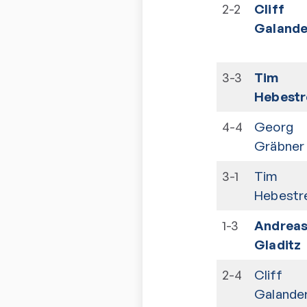
2-2
Cliff
Galande
3-3
Tim
Hebestr
4-4
Georg
Gräbner
3-1
Tim
Hebestre
1-3
Andrea
Gladitz
2-4
Cliff
Galande