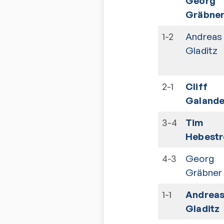
Georg
Gräbne
1-2
Andreas
Gladitz
2-1
Cliff
Galande
3-4
Tim
Hebestr
4-3
Georg
Gräbner
1-1
Andrea
Gladitz