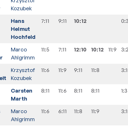
Krzysztof
r
Kozubek
Hans
7:11
9:11
10:12
0:
Helmut
Hochfeld
Marco
11:5
7:11
12:10
10:12
11:9
3:
r
Ahlgrimm
Krzysztof
11:6
11:9
9:11
11:8
3:1
eit
Kozubek
Carsten
8:11
11:6
8:11
8:11
1:3
Marth
s
Marco
11:6
6:11
11:8
11:9
3:1
Ahlgrimm