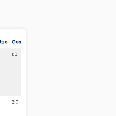
tze
Gesamt
1
:
0
2
2
:
0