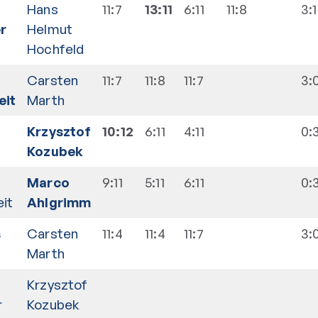
Hans
11:7
13:11
6:11
11:8
3:1
r
Helmut
Hochfeld
Carsten
11:7
11:8
11:7
3:
eit
Marth
Krzysztof
10:12
6:11
4:11
0:
Kozubek
Marco
9:11
5:11
6:11
0:
it
Ahlgrimm
s
Carsten
11:4
11:4
11:7
3:
Marth
Krzysztof
r
Kozubek