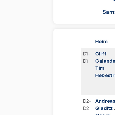
Sam
Heim
D1-
Cliff
D1
Galande
Tim
Hebestr
D2-
Andrea
D2
Gladitz