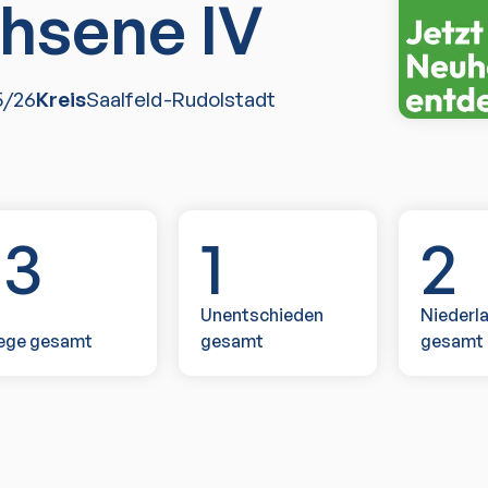
hsene IV
5/26
Kreis
Saalfeld-Rudolstadt
13
1
2
Unentschieden
Niederl
ege gesamt
gesamt
gesamt