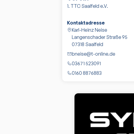
1. TTC Saalfeld e.V.
Kontaktadresse
Karl-Heinz Neise
Langenschader Straße 95
07318
Saalfeld
bneise@t-online.de
03671 523091
0160 8876883