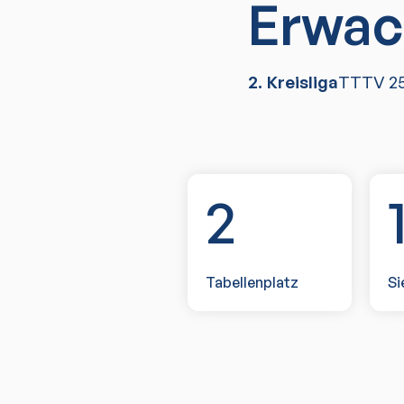
Erwac
2. Kreisliga
TTTV
2
2
Tabellenplatz
Si