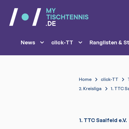
News
click-TT
Ranglisten & St
Home
click-TT
2. Kreisliga
1. TTC Sa
1. TTC Saalfeld e.V.