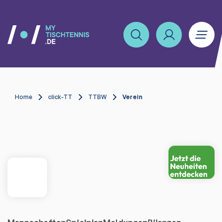
Home
click-TT
TTBW
Verein