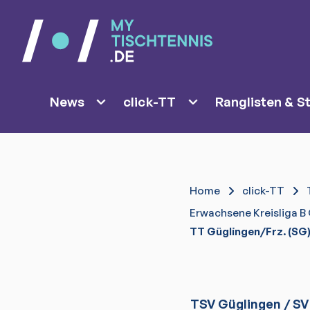
News
click-TT
Ranglisten & St
Home
click-TT
Erwachsene Kreisliga B 
TT Güglingen/Frz. (SG) 
TSV Güglingen / S