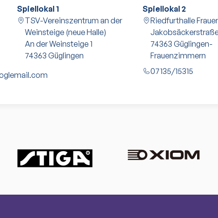
Spiellokal 1
Spiellokal 2
TSV-Vereinszentrum an der
Riedfurthalle Fra
Weinsteige (neue Halle)
Jakobsäckerstraße
An der Weinsteige 1
74363
Güglingen-
74363
Güglingen
Frauenzimmern
07135/15315
ooglemail.com