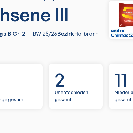
hsene III
ga B Gr. 2
TTBW
25/26
Bezirk
Heilbronn
1
2
11
Unentschieden
Niederl
ege gesamt
gesamt
gesamt