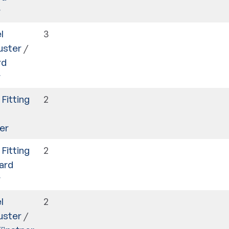
r
l
3
uster
/
rd
r
Fitting
2
er
Fitting
2
ard
r
l
2
uster
/