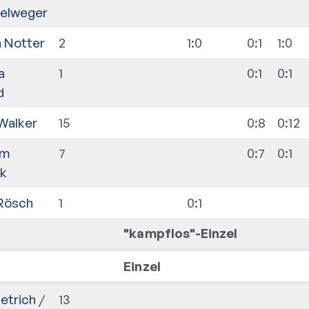
elweger
a Notter
2
1:0
0:1
1:0
a
1
0:1
0:1
d
Walker
15
0:8
0:12
am
7
0:7
0:1
k
 Rösch
1
0:1
"kampflos"-Einzel
Einzel
ietrich
/
13