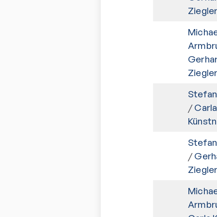
Ziegle
Michae
Armbr
Gerha
Ziegle
Stefan 
/
Carla
Künstn
Stefan 
/
Gerh
Ziegle
Michae
Armbr