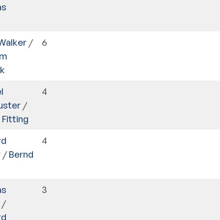
as
Walker
/
6
am
k
l
4
uster
/
Fitting
rd
4
r
/
Bernd
as
3
/
rd