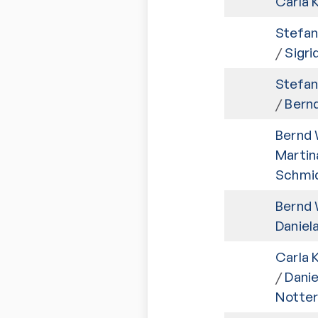
Carla 
Stefan 
/
Sigri
Stefan 
/
Bern
Bernd 
Martin
Schmi
Bernd 
Daniel
Carla 
/
Danie
Notter