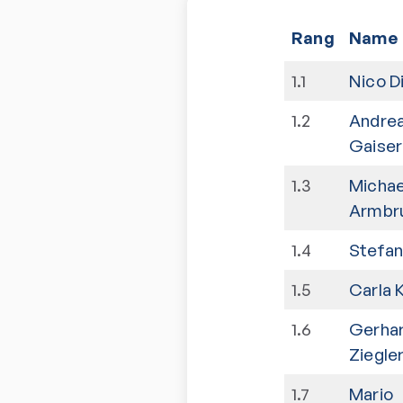
Rang
Name
1
.
1
Nico D
1
.
2
Andre
Gaiser
1
.
3
Michae
Armbr
1
.
4
Stefan 
1
.
5
Carla 
1
.
6
Gerha
Ziegle
1
.
7
Mario