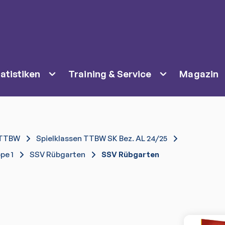
atistiken
Training & Service
Magazin
TTBW
Spielklassen TTBW SK Bez. AL 24/25
pe 1
SSV Rübgarten
SSV Rübgarten