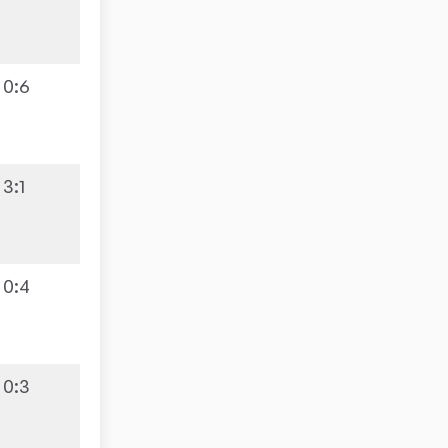
0
:
6
3
:
1
0
:
4
0
:
3