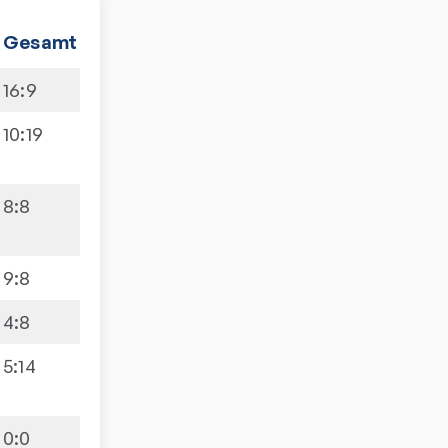
Gesamt
16
:
9
10
:
19
8
:
8
9
:
8
4
:
8
5
:
14
0
:
0