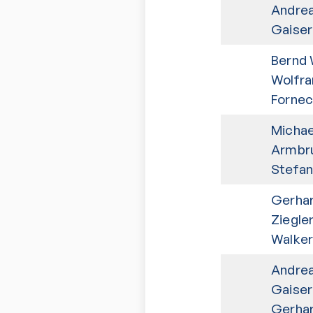
Andre
Gaiser
Bernd 
Wolfr
Fornec
Michae
Armbr
Stefan 
Gerha
Ziegle
Walker
Andre
Gaiser
Gerha