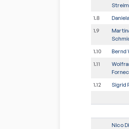
Streim
1
.
8
Daniel
1
.
9
Martin
Schmi
1
.
10
Bernd 
1
.
11
Wolfr
Fornec
1
.
12
Sigrid
Nico D