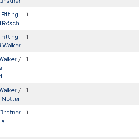
Künstner
Fitting
1
d Rösch
Fitting
1
d Walker
Walker
/
1
a
d
Walker
/
1
a Notter
Künstner
1
la