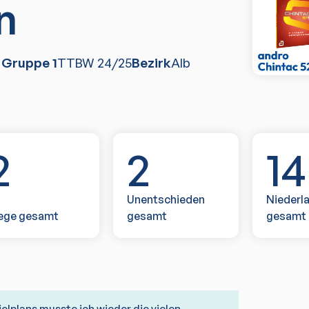
n
, Gruppe 1
TTBW
24/25
Bezirk
Alb
2
2
14
Unentschieden
Niederl
ege gesamt
gesamt
gesamt
ielplans musste ich wieder die vielen