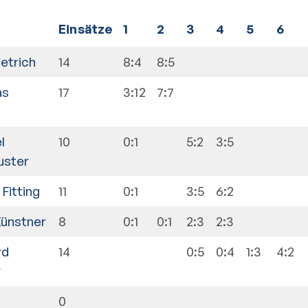
E
insätze
1
2
3
4
5
6
ietrich
14
8:4
8:5
as
17
3:12
7:7
l
10
0:1
5:2
3:5
uster
Fitting
11
0:1
3:5
6:2
Künstner
8
0:1
0:1
2:3
2:3
rd
14
0:5
0:4
1:3
4:2
r
0