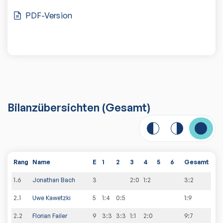
PDF-Version
Bilanzübersichten
(Gesamt)
Rang
Name
E
1
2
3
4
5
6
Gesamt
1
.
6
Jonathan Bach
3
2:0
1:2
3
:
2
2
.
1
Uwe Kawetzki
5
1:4
0:5
1
:
9
2
.
2
Florian Failer
9
3:3
3:3
1:1
2:0
9
:
7