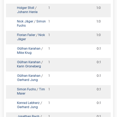
Holger Stoll
/
1
1
:
0
Johann Henle
Nick Jäger
/
Simon
1
1
:
0
Fuchs
Florian Failer
/
Nick
1
1
:
0
Jäger
Gülhan Karahan
/
1
0
:
1
Mike Krug
Gülhan Karahan
/
1
0
:
1
Karin Groneberg
Gülhan Karahan
/
1
0
:
1
Gerhard Jung
Simon Fuchs
/
Tim
1
0
:
1
Maier
Konrad Lebherz
/
1
0
:
1
Gerhard Jung
Jonathan Bach
/
1
0
:
1