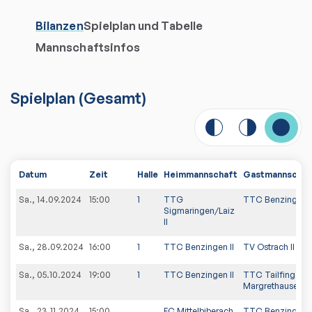
Bilanzen
Spielplan und Tabelle
Mannschaftsinfos
Spielplan
(
Gesamt
)
Datum
Zeit
Halle
Heimmannschaft
Gastmannschaf
Sa., 14.09.2024
15:00
1
TTG
TTC Benzingen I
Sigmaringen/Laiz
II
Sa., 28.09.2024
16:00
1
TTC Benzingen II
TV Ostrach II
Sa., 05.10.2024
19:00
1
TTC Benzingen II
TTC Tailfingen-
Margrethausen I
Sa., 23.11.2024
15:00
FC Mittelbiberach
TTC Benzingen I