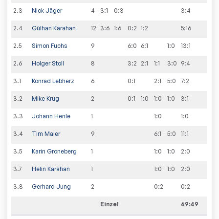
2
.
3
Nick Jäger
4
3:1
0:3
3
:
4
2
.
4
Gülhan Karahan
12
3:6
1:6
0:2
1:2
5
:
16
2
.
5
Simon Fuchs
9
6:0
6:1
1:0
13
:
1
2
.
6
Holger Stoll
8
3:2
2:1
1:1
3:0
9
:
4
3
.
1
Konrad Lebherz
6
0:1
2:1
5:0
7
:
2
3
.
2
Mike Krug
2
0:1
1:0
1:0
1:0
3
:
1
3
.
3
Johann Henle
1
1:0
1
:
0
3
.
4
Tim Maier
9
6:1
5:0
11
:
1
3
.
5
Karin Groneberg
1
1:0
1:0
2
:
0
3
.
7
Helin Karahan
1
1:0
1:0
2
:
0
3
.
8
Gerhard Jung
2
0:2
0
:
2
Einzel
69:49