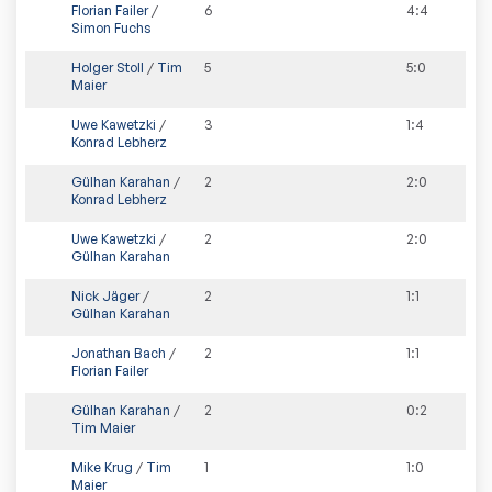
Florian Failer
/
6
4
:
4
Simon Fuchs
Holger Stoll
/
Tim
5
5
:
0
Maier
Uwe Kawetzki
/
3
1
:
4
Konrad Lebherz
Gülhan Karahan
/
2
2
:
0
Konrad Lebherz
Uwe Kawetzki
/
2
2
:
0
Gülhan Karahan
Nick Jäger
/
2
1
:
1
Gülhan Karahan
Jonathan Bach
/
2
1
:
1
Florian Failer
Gülhan Karahan
/
2
0
:
2
Tim Maier
Mike Krug
/
Tim
1
1
:
0
Maier