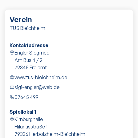
Verein
TUS Bleichheim
Kontaktadresse
Engler Siegfried
Am Bus 4 / 2
79348
Freiamt
www.tus-bleichheim.de
sigi-engler@web.de
07645 499
Spiellokal 1
Kirnburghalle
Hilariusstraße 1
79336
Herbolzheim-Bleichheim