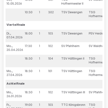
10.05.2026
Hofherrnweiler II
10:30
1
302
TSV Dewangen
TSG
Hofherrnweile
Viertelfinale
Di.,
18:00
1
103
TSV Dewangen
PSV Heidenh
07.04.2026
Mo.,
17:30
1
102
SV Pfahlheim
SV Waldhaus
20.04.2026
18:30
1
104
TSV Hüttlingen II
TSG
Hofherrnweiler
Mo.,
18:30
1
101
TSV Hüttlingen
TSG
27.04.2026
Hofherrnweile
Achtelfinale
Mo.,
18:30
1
102
TSV Hüttlingen III
SV Pfahlheim
26.01.2026
Fr.,
19:00
1
103
TTC Königsbronn
TSG