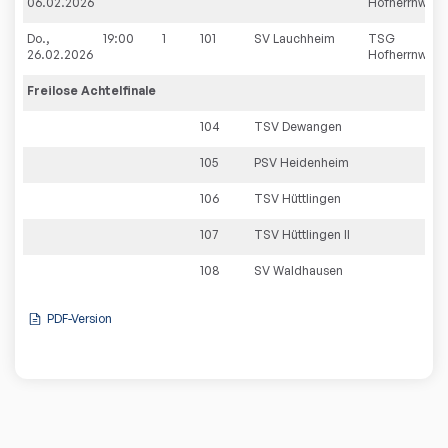
06.02.2026
Hofherrnweile
Do.,
19:00
1
101
SV Lauchheim
TSG
26.02.2026
Hofherrnweiler
Freilose
Achtelfinale
104
TSV Dewangen
105
PSV Heidenheim
106
TSV Hüttlingen
107
TSV Hüttlingen II
108
SV Waldhausen
PDF-Version