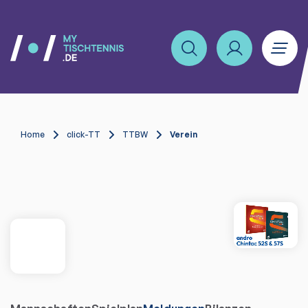
Home
click-TT
TTBW
Verein