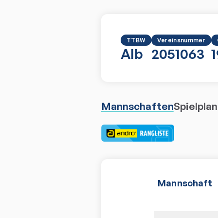
TTBW
Vereinsnummer
Alb
2051063
Mannschaften
Spielplan
Mannschaft