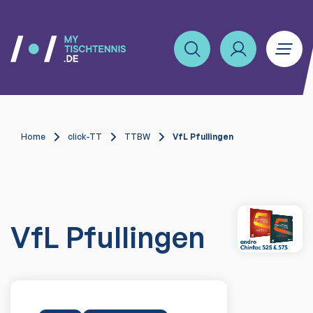
Home
click-TT
TTBW
VfL Pfullingen
VfL Pfullingen