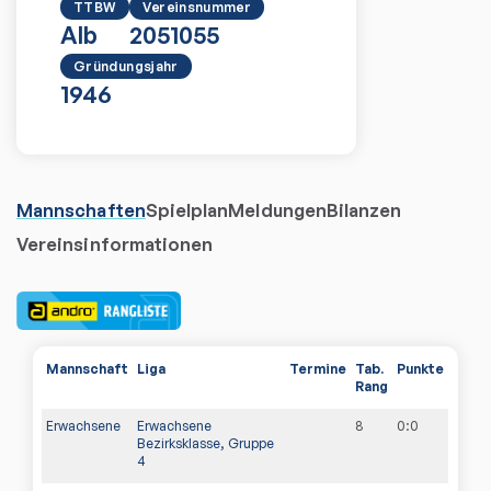
TTBW
Vereinsnummer
Alb
2051055
Gründungsjahr
1946
Mannschaften
Spielplan
Meldungen
Bilanzen
Vereinsinformationen
Mannschaft
Liga
Termine
Tab.
Punkte
Rang
Erwachsene
Erwachsene
8
0
:
0
Bezirksklasse, Gruppe
4