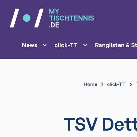
News
click-TT
Ranglisten & St
Home
click-TT
TSV Det