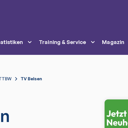
atistiken
Training & Service
Magazin
TTBW
TV Belsen
en