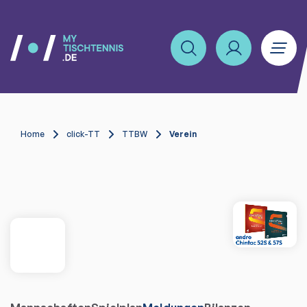
Home
click-TT
TTBW
Verein