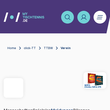
Home
click-TT
TTBW
Verein