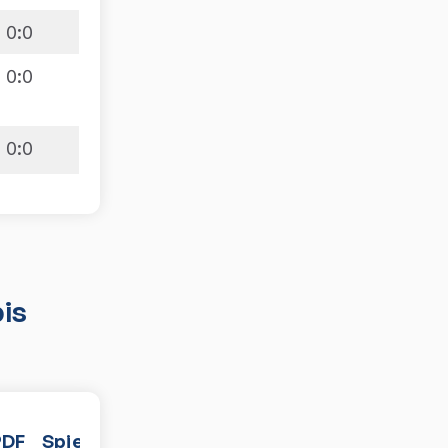
0
:
0
0
:
0
0
:
0
is
PDF
Spiele