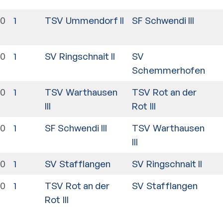
00
1
TSV Ummendorf II
SF Schwendi III
00
1
SV Ringschnait II
SV
Schemmerhofen
00
1
TSV Warthausen
TSV Rot an der
III
Rot III
00
1
SF Schwendi III
TSV Warthausen
III
00
1
SV Stafflangen
SV Ringschnait II
00
1
TSV Rot an der
SV Stafflangen
Rot III