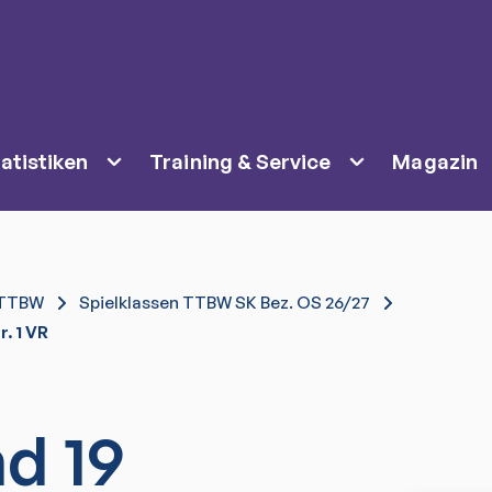
atistiken
Training & Service
Magazin
TTBW
Spielklassen TTBW SK Bez. OS 26/27
r. 1 VR
d 19