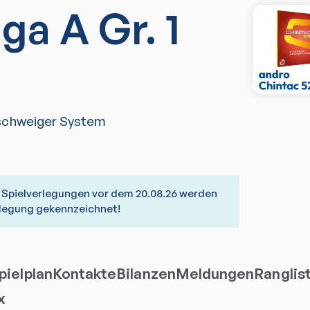
iga A Gr. 1
schweiger System
n! Spielverlegungen vor dem 20.08.26 werden
erlegung gekennzeichnet!
ielplan
Kontakte
Bilanzen
Meldungen
Ranglis
x