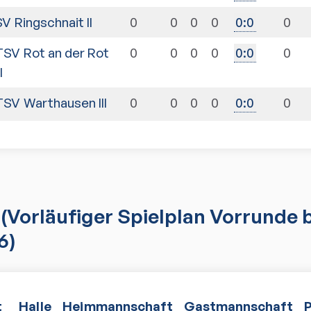
SV Ringschnait II
0
0
0
0
0
0
:
0
TSV Rot an der Rot
0
0
0
0
0
0
:
0
II
TSV Warthausen III
0
0
0
0
0
0
:
0
(Vorläufiger Spielplan Vorrunde b
6)
t
Halle
Heimmannschaft
Gastmannschaft