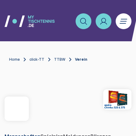
Home
click-TT
TTBW
Verein