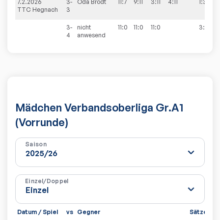
7.2.2026
3-
Oda
Brodt
11:7
9:11
3:11
4:11
1:3
TTC Hegnach
3
3-
nicht
11:0
11:0
11:0
3:0
4
anwesend
Mädchen Verbandsoberliga Gr.A1
(Vorrunde)
Saison
Einzel/Doppel
Datum / Spiel
vs
Gegner
Sätze
Sp