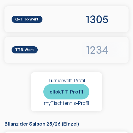
1305
Q-TTR-Wert
1234
TTR-Wert
Turnierwelt-Profil
clickTT-Profil
myTischtennis-Profil
Bilanz der Saison
25/26
(
Einzel
)