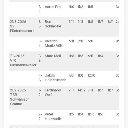
3-
Aaron
Fink
11:0
11:3
11:5
3:0
4
21.3.2026
3-
Ben
7:11
5:11
11:8
11:7
8:11
2:3
SV
3
Schindele
Plüderhausen II
3-
Valentin
6:11
9:11
6:11
0:3
4
Moritz
Völkl
7.3.2026
3-
Marc
Moll
11:6
11:3
6:11
11:4
3:1
VfR
3
Birkmannsweiler
4-
Jakob
13:11
11:8
12:10
3:0
3
Heinzelmann
21.2.2026
1-
Ferdinand
7:11
14:12
7:11
11:7
11:7
3:2
TSB
2
Wolf
Schwäbisch
Gmünd
2-
Peter
11:5
11:4
11:13
11:6
3:1
2
Holzwarth