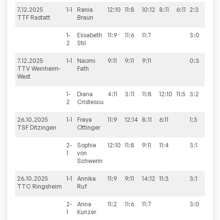
7.12.2025
1-1
Rania
12:10
11:8
10:12
8:11
6:11
2:3
2:6
TTF Rastatt
Braun
1-
Elisabeth
11:9
11:6
11:7
3:0
2
Stil
7.12.2025
1-1
Naomi
9:11
9:11
9:11
0:3
1:6
TTV Weinheim-
Fath
West
1-
Diana
4:11
3:11
11:8
12:10
11:5
3:2
2
Cristescu
26.10.2025
1-1
Freya
11:9
12:14
8:11
6:11
1:3
1:6
TSF Ditzingen
Ottinger
2-
Sophie
12:10
11:8
9:11
11:4
3:1
1
von
Schwerin
26.10.2025
1-1
Annika
11:9
9:11
14:12
11:3
3:1
6:1
TTC Ringsheim
Ruf
2-
Anna
11:2
11:6
11:7
3:0
1
Kunzer