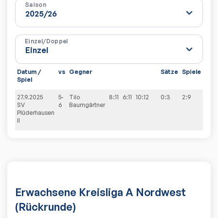
Saison
Einzel/Doppel
Datum /
vs
Gegner
Sätze
Spiele
Spiel
27.9.2025
5-
Tilo
8:11
6:11
10:12
0:3
2:9
SV
6
Baumgärtner
Plüderhausen
II
Erwachsene Kreisliga A Nordwest
(Rückrunde)