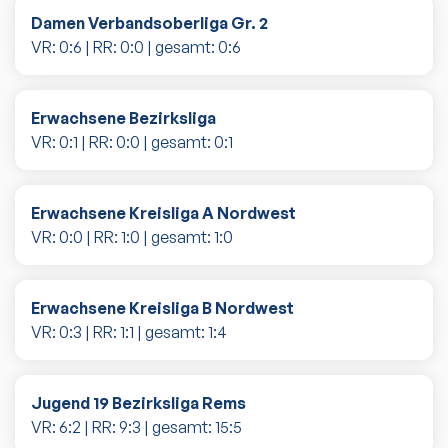
Damen Verbandsoberliga Gr. 2
VR:
0
:
6
| RR:
0
:
0
| gesamt:
0
:
6
Erwachsene Bezirksliga
VR:
0
:
1
| RR:
0
:
0
| gesamt:
0
:
1
Erwachsene Kreisliga A Nordwest
VR:
0
:
0
| RR:
1
:
0
| gesamt:
1
:
0
Erwachsene Kreisliga B Nordwest
VR:
0
:
3
| RR:
1
:
1
| gesamt:
1
:
4
Jugend 19 Bezirksliga Rems
VR:
6
:
2
| RR:
9
:
3
| gesamt:
15
:
5