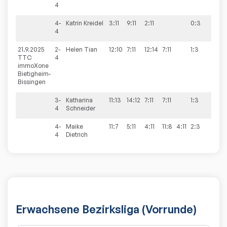
4
4-
Katrin
Kreidel
3:11
9:11
2:11
0:3
4
21.9.2025
2-
Helen
Tian
12:10
7:11
12:14
7:11
1:3
5:8
TTC
4
immoXone
Bietigheim-
Bissingen
3-
Katharina
11:13
14:12
7:11
7:11
1:3
4
Schneider
4-
Maike
11:7
5:11
4:11
11:8
4:11
2:3
4
Dietrich
Erwachsene Bezirksliga (Vorrunde)