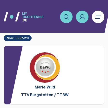
clickTT-Profil
Marie
Wild
TTV Burgstetten
/
TTBW