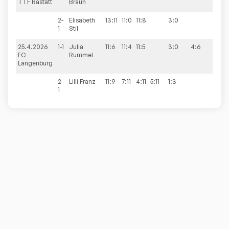
TTF Rastatt
Braun
2-
Elisabeth
13:11
11:0
11:8
3:0
1
Stil
25.4.2026
1-1
Julia
11:6
11:4
11:5
3:0
4:6
FC
Rummel
Langenburg
2-
Lilli
Franz
11:9
7:11
4:11
5:11
1:3
1