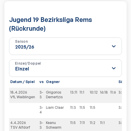
Jugend 19 Bezirksliga Rems
(Rückrunde)
Saison
Einzel/Doppel
Datum / Spiel
vs
Gegner
Sätze
18.4.2026
3-
Grigorios
13:11
11:1
10:12
16:18
11:6
3:2
VfL Waiblingen
3
Demertzis
3-
Liam
Claar
11:3
11:5
11:5
3:0
4
4.4.2026
3-
Keanu
11:5
7:11
11:2
11:1
3:1
TSV Alfdorf
3
Schwarm