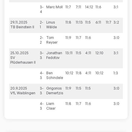
3-
Marc
Moll
11:7
7:11
14:12
11:6
3:1
4
29.11.2025
2-
Linus
11:8
11:13
11:5
6:11
11:7
3:2
7:3
TB Beinstein II
1
Wälde
2-
Tom
11:9
11:7
11:6
3:0
2
Reyser
25.10.2025
3-
Jonathan
13:11
11:5
4:11
12:10
3:1
2:8
SV
3
Fedotov
Plüderhausen II
4-
Ben
10:12
11:8
4:11
10:12
1:3
3
Schindele
20.9.2025
3-
Grigorios
11:9
11:5
11:5
3:0
4:6
VfL Waiblingen
3
Demertzis
4-
Liam
11:8
11:7
11:6
3:0
3
Claar