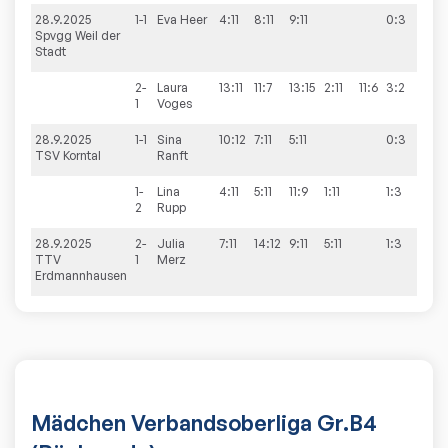
28.9.2025
1-1
Eva
Heer
4:11
8:11
9:11
0:3
2:6
Spvgg Weil der
Stadt
2-
Laura
13:11
11:7
13:15
2:11
11:6
3:2
1
Voges
28.9.2025
1-1
Sina
10:12
7:11
5:11
0:3
5:5
TSV Korntal
Ranft
1-
Lina
4:11
5:11
11:9
1:11
1:3
2
Rupp
28.9.2025
2-
Julia
7:11
14:12
9:11
5:11
1:3
0:
TTV
1
Merz
Erdmannhausen
Mädchen Verbandsoberliga Gr.B4