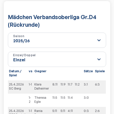
Mädchen Verbandsoberliga Gr.D4
(Rückrunde)
Saison
Einzel/Doppel
Datum /
vs
Gegner
Sätze
Spiele
Spiel
25.4.2026
1-1
Klara
8:11
11:9
11:7
11:2
3:1
6:3
SC Berg
Dalheimer
1-
Theresa
11:5
11:5
11:4
3:0
2
Egle
25.4.2026
1-1
Rania
5:11
5:11
4:11
0:3
2:6