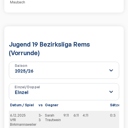
Maubach
Jugend 19 Bezirksliga Rems
(Vorrunde)
Saison
Einzel/Doppel
Datum / Spiel
vs
Gegner
Sätze
Sp
6.12.2025
3-
Sarah
9:11
6:11
4:11
0:3
3:7
VfR
3
Trautwein
Birkmannsweiler