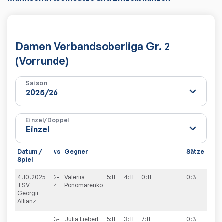
Damen Verbandsoberliga Gr. 2
(Vorrunde)
Saison
Einzel/Doppel
Datum /
vs
Gegner
Sätze
Spie
Spiel
4.10.2025
2-
Valeriia
5:11
4:11
0:11
0:3
7:7
TSV
4
Ponomarenko
Georgii
Allianz
3-
Julia
Liebert
5:11
3:11
7:11
0:3