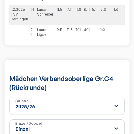
1.2.2026
1-1
Luisa
11:5
7:11
11:8
8:11
5:11
2:3
1:6
TSV
Schreiber
Herrlingen
2-
Laura
9:11
11:5
7:11
4:11
1:3
1
Ligay
Mädchen Verbandsoberliga Gr.C4
(Rückrunde)
Saison
Einzel/Doppel