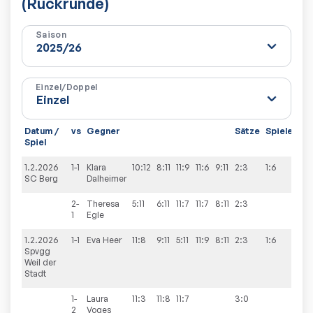
(Rückrunde)
Saison
Einzel/Doppel
Datum /
vs
Gegner
Sätze
Spiele
Spiel
1.2.2026
1-1
Klara
10:12
8:11
11:9
11:6
9:11
2:3
1:6
SC Berg
Dalheimer
2-
Theresa
5:11
6:11
11:7
11:7
8:11
2:3
1
Egle
1.2.2026
1-1
Eva
Heer
11:8
9:11
5:11
11:9
8:11
2:3
1:6
Spvgg
Weil der
Stadt
1-
Laura
11:3
11:8
11:7
3:0
2
Voges