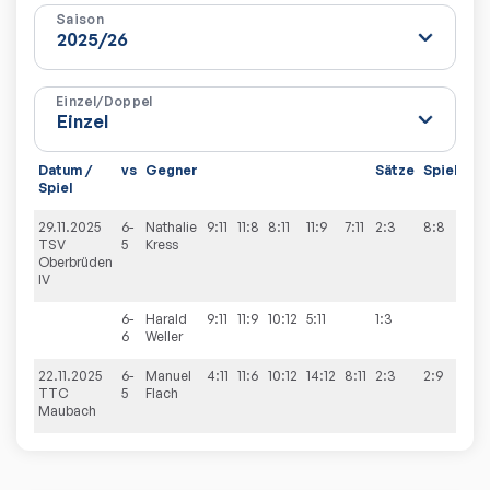
Saison
Einzel/Doppel
Datum /
vs
Gegner
Sätze
Spiele
Spiel
29.11.2025
6-
Nathalie
9:11
11:8
8:11
11:9
7:11
2:3
8:8
TSV
5
Kress
Oberbrüden
IV
6-
Harald
9:11
11:9
10:12
5:11
1:3
6
Weller
22.11.2025
6-
Manuel
4:11
11:6
10:12
14:12
8:11
2:3
2:9
TTC
5
Flach
Maubach