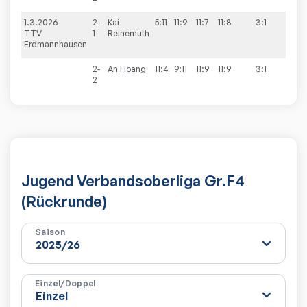
1.3.2026
2-
Kai
5:11
11:9
11:7
11:8
3:1
6:2
TTV
1
Reinemuth
Erdmannhausen
2-
An
Hoang
11:4
9:11
11:9
11:9
3:1
2
Jugend Verbandsoberliga Gr.F4
(Rückrunde)
Saison
Einzel/Doppel