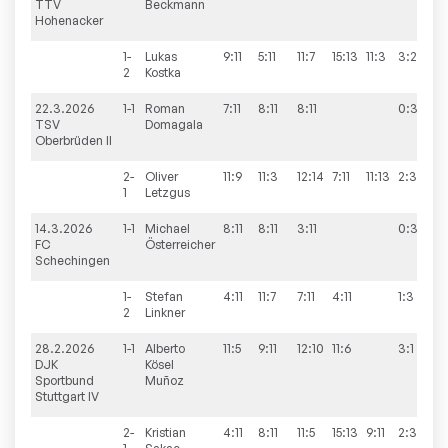
TTV
Beckmann
Hohenacker
1-
Lukas
9:11
5:11
11:7
15:13
11:3
3:2
2
Kostka
22.3.2026
1-1
Roman
7:11
8:11
8:11
0:3
5
TSV
Domagala
Oberbrüden II
2-
Oliver
11:9
11:3
12:14
7:11
11:13
2:3
1
Letzgus
14.3.2026
1-1
Michael
8:11
8:11
3:11
0:3
9
FC
Österreicher
Schechingen
1-
Stefan
4:11
11:7
7:11
4:11
1:3
2
Linkner
28.2.2026
1-1
Alberto
11:5
9:11
12:10
11:6
3:1
DJK
Kösel
Sportbund
Muñoz
Stuttgart IV
2-
Kristian
4:11
8:11
11:5
15:13
9:11
2:3