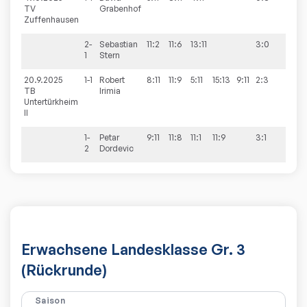
TV
Grabenhof
Zuffenhausen
2-
Sebastian
11:2
11:6
13:11
3:0
1
Stern
20.9.2025
1-1
Robert
8:11
11:9
5:11
15:13
9:11
2:3
2:9
TB
Irimia
Untertürkheim
II
1-
Petar
9:11
11:8
11:1
11:9
3:1
2
Dordevic
Erwachsene Landesklasse Gr. 3
(Rückrunde)
Saison