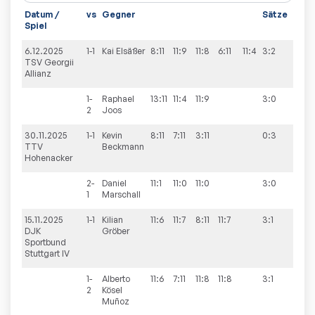
Datum /
vs
Gegner
Sätze
Spie
Spiel
6.12.2025
1-1
Kai
Elsäßer
8:11
11:9
11:8
6:11
11:4
3:2
7:9
TSV Georgii
Allianz
1-
Raphael
13:11
11:4
11:9
3:0
2
Joos
30.11.2025
1-1
Kevin
8:11
7:11
3:11
0:3
4:9
TTV
Beckmann
Hohenacker
2-
Daniel
11:1
11:0
11:0
3:0
1
Marschall
15.11.2025
1-1
Kilian
11:6
11:7
8:11
11:7
3:1
7:9
DJK
Gröber
Sportbund
Stuttgart IV
1-
Alberto
11:6
7:11
11:8
11:8
3:1
2
Kösel
Muñoz