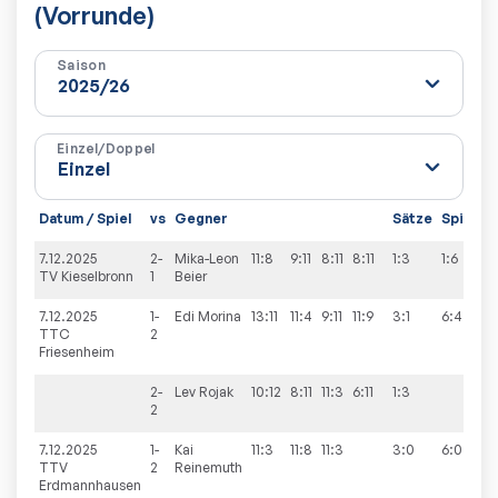
(Vorrunde)
Saison
Einzel/Doppel
Datum / Spiel
vs
Gegner
Sätze
Spiele
7.12.2025
2-
Mika-Leon
11:8
9:11
8:11
8:11
1:3
1:6
TV Kieselbronn
1
Beier
7.12.2025
1-
Edi
Morina
13:11
11:4
9:11
11:9
3:1
6:4
TTC
2
Friesenheim
2-
Lev
Rojak
10:12
8:11
11:3
6:11
1:3
2
7.12.2025
1-
Kai
11:3
11:8
11:3
3:0
6:0
TTV
2
Reinemuth
Erdmannhausen