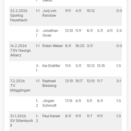
1
Sakac
22.2.2026
1-1
Jurij von
9:11
4:11
10:12
0:3
9
Sportvg
Randow
Feuerbach
2-
Jonathan
12:10
11:9
8:11
3:11
6:11
2:3
1
Guse
14.2.2026
1-1
Robin
Weber
8:11
18:20
3:11
0:3
TSV Georgii
Allianz
2-
Kai
Elsäßer
11:5
3:11
10:12
13:15
1:3
1
7.2.2026
1-1
Raphael
12:10
15:17
12:10
11:7
3:1
5
TV
Blessing
Mögglingen
1-
Jürgen
17:15
6:11
5:11
8:11
1:3
2
Schmidt
31.1.2026
1-
Paul
Kaiser
8:11
9:11
11:7
9:11
1:3
SV Sillenbuch
2
II