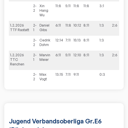
2-
Xin
11:8
5:11
11:8
11:8
3:1
2
Hang
Wu
1.2.2026
2-
Daniel
6:11
11:8
10:12
8:11
1:3
2:6
TTF Rastatt
1
Gibs
2-
Cedrik
12:14
7:11
15:13
8:11
1:3
2
Dohm
1.2.2026
2-
Marvin
6:11
5:11
12:10
8:11
1:3
2:6
TTC
1
Meier
Renchen
2-
Max
13:15
7:11
9:11
0:3
2
Vogt
Jugend Verbandsoberliga Gr.E6