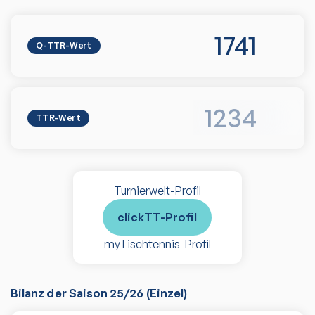
1741
Q-TTR-Wert
1234
TTR-Wert
Turnierwelt-Profil
clickTT-Profil
myTischtennis-Profil
Bilanz der Saison
25/26
(
Einzel
)