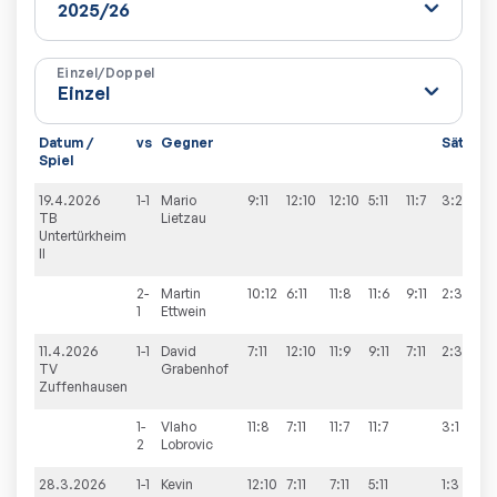
Einzel/Doppel
Datum /
vs
Gegner
Sätze
Spiel
19.4.2026
1-1
Mario
9:11
12:10
12:10
5:11
11:7
3:2
TB
Lietzau
Untertürkheim
II
2-
Martin
10:12
6:11
11:8
11:6
9:11
2:3
1
Ettwein
11.4.2026
1-1
David
7:11
12:10
11:9
9:11
7:11
2:3
TV
Grabenhof
Zuffenhausen
1-
Vlaho
11:8
7:11
11:7
11:7
3:1
2
Lobrovic
28.3.2026
1-1
Kevin
12:10
7:11
7:11
5:11
1:3
9