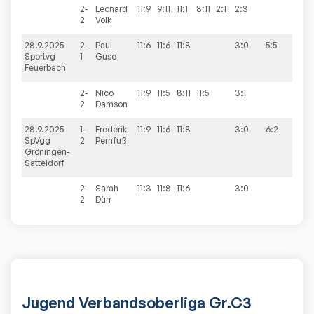
2-
Leonard
11:9
9:11
11:1
8:11
2:11
2:3
2
Volk
28.9.2025
2-
Paul
11:6
11:6
11:8
3:0
5:5
Sportvg
1
Guse
Feuerbach
2-
Nico
11:9
11:5
8:11
11:5
3:1
2
Damson
28.9.2025
1-
Frederik
11:9
11:6
11:8
3:0
6:2
SpVgg
2
Pernfuß
Gröningen-
Satteldorf
2-
Sarah
11:3
11:8
11:6
3:0
2
Dürr
Jugend Verbandsoberliga Gr.C3