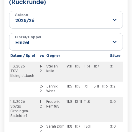
(Rückrunde)
Saison
Einzel/Doppel
Datum / Spiel
vs
Gegner
Sätze
Spie
1.3.2026
1-
Stellan
9:11
11:5
11:4
11:7
3:1
6:2
TSV
2
Krilla
Kleinglattbach
2-
Jannik
11:5
11:5
7:11
5:11
11:6
3:2
2
Wenz
1.3.2026
1-
Frederik
11:8
13:11
11:8
3:0
6:2
SpVgg
2
Pernfuß
Gröningen-
Satteldorf
2-
Sarah
Dürr
11:8
11:7
13:11
3:0
2