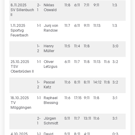
8.11.2025
2-
Niklas
11:8
6:11
7:11
9:11
1:3
0:9
SV Sillenbuch
1
Oswald
II
1.11.2025
1-1
Jurij von
11:7
6:11
9:11
11:13
1:3
7:9
Sportvg
Randow
Feuerbach
1-
Henry
11:5
11:4
11:8
3:0
2
Müller
25.10.2025
1-1
Oliver
6:11
11:7
11:8
11:13
11:6
3:2
5:9
TSV
Letzgus
Oberbrüden II
1-
Pascal
11:6
8:11
8:11
14:12
11:8
3:2
2
Katz
18.10.2025
1-1
Raphael
11:6
17:15
9:11
11:8
3:1
5:9
TV
Blessing
Mögglingen
2-
Jürgen
5:11
11:7
13:11
11:6
3:1
1
Schmidt
4.10.2025
1-1
David
5:11
8:11
4:11
0:3
5:9