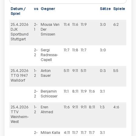
Datum /
vs
Gegner
Sätze
Spiele
Spiel
25.4.2026
2-
Mousa
Van
11:4
11:6
11:9
3:0
6:2
DJK
1
Der
Sportbund
Smissen
Stuttgart
2-
Sergi
11:7
11:8
11:7
3:0
2
Radressa-
Capell
25.4.2026
1-
Anton
5:11
9:11
5:11
0:3
5:5
TTG 1947
2
Sauer
Walldorf
2-
Benjamin
11:1
8:11
11:9
11:6
3:1
2
Schlosser
25.4.2026
1-
Eren
11:6
9:11
9:11
8:11
1:3
4:6
TTV
2
Ahmed
Weinheim-
West
2-
Milian
Kalla
4:11
11:7
11:7
11:7
3:1