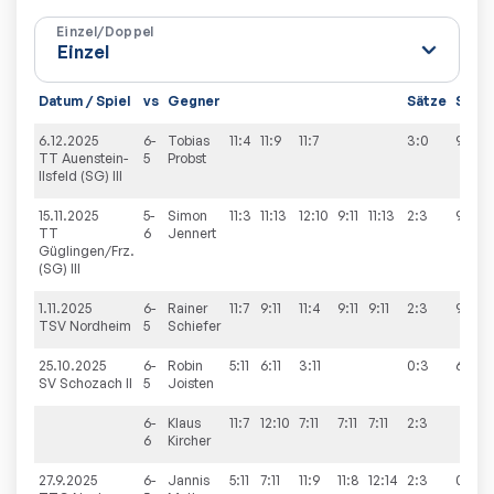
Einzel/Doppel
Datum / Spiel
vs
Gegner
Sätze
Spiel
6.12.2025
6-
Tobias
11:4
11:9
11:7
3:0
9:5
TT Auenstein-
5
Probst
Ilsfeld (SG) III
15.11.2025
5-
Simon
11:3
11:13
12:10
9:11
11:13
2:3
9:4
TT
6
Jennert
Güglingen/Frz.
(SG) III
1.11.2025
6-
Rainer
11:7
9:11
11:4
9:11
9:11
2:3
9:5
TSV Nordheim
5
Schiefer
25.10.2025
6-
Robin
5:11
6:11
3:11
0:3
6:9
SV Schozach II
5
Joisten
6-
Klaus
11:7
12:10
7:11
7:11
7:11
2:3
6
Kircher
27.9.2025
6-
Jannis
5:11
7:11
11:9
11:8
12:14
2:3
0:9