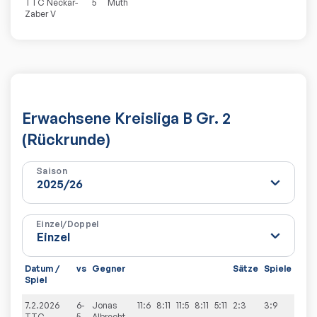
TTC Neckar-
5
Muth
Zaber V
Erwachsene Kreisliga B Gr. 2
(Rückrunde)
Saison
Einzel/Doppel
Datum /
vs
Gegner
Sätze
Spiele
Spiel
7.2.2026
6-
Jonas
11:6
8:11
11:5
8:11
5:11
2:3
3:9
TTC
5
Albrecht