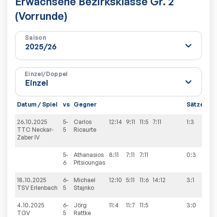
Erwachsene Bezirksklasse Gr. 2
(Vorrunde)
Saison
Einzel/Doppel
Datum / Spiel
vs
Gegner
Sätze
Sp
26.10.2025
5-
Carlos
12:14
9:11
11:5
7:11
1:3
8:
TTC Neckar-
5
Ricaurte
Zaber IV
5-
Athanasios
8:11
7:11
7:11
0:3
6
Pitsioungas
18.10.2025
6-
Michael
12:10
5:11
11:6
14:12
3:1
4:9
TSV Erlenbach
5
Stajnko
4.10.2025
6-
Jörg
11:4
11:7
11:5
3:0
8:
TGV
5
Rattke