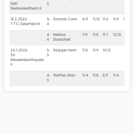
Spfr
3
Neckarwestheim II
15.2.2026
3-
Dominik
Comi
6:11
11:13
11:6
11:9
11:8
TTC Zaberfeld III
4
4-
Markus
7:11
11:5
11:7
12:10
4
Dickscheit
24.1.2026
3-
Rüdiger
Heim
11:5
11:9
14:12
SV
3
Massenbachhausen
II
4-
Steffen
Grün
11:4
11:8
5:11
11:4
3