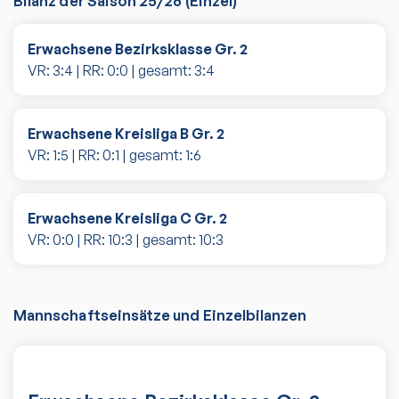
Bilanz der Saison
25/26
(
Einzel
)
Erwachsene Bezirksklasse Gr. 2
VR:
3
:
4
| RR:
0
:
0
| gesamt:
3
:
4
Erwachsene Kreisliga B Gr. 2
VR:
1
:
5
| RR:
0
:
1
| gesamt:
1
:
6
Erwachsene Kreisliga C Gr. 2
VR:
0
:
0
| RR:
10
:
3
| gesamt:
10
:
3
Mannschaftseinsätze und Einzelbilanzen