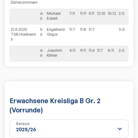
Dürrenzimmern
6-
Michael
7:11
11:9
5:11
12:10
10:12
2:3
6
Eckert
21.9.2025
5-
Engelhard
11:7
11:8
11:7
3:0
6:9
TSB Horkheim
6
Gligor
II
6-
Joachim
4:11
9:11
11:6
11:7
8:11
2:3
6
Köhler
Erwachsene Kreisliga B Gr. 2
(Vorrunde)
Saison