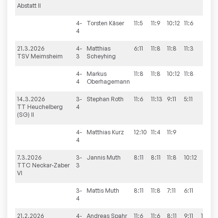
Abstatt II
4-
Torsten
Käser
11:5
11:9
10:12
11:6
4
21.3.2026
4-
Matthias
6:11
11:8
11:8
11:3
TSV Meimsheim
3
Scheyhing
4-
Markus
11:8
11:8
10:12
11:8
4
Oberhagemann
14.3.2026
3-
Stephan
Roth
11:6
11:13
9:11
5:11
TT Heuchelberg
4
(SG) II
4-
Matthias
Kurz
12:10
11:4
11:9
4
7.3.2026
3-
Jannis
Muth
8:11
8:11
11:8
10:12
TTC Neckar-Zaber
3
VI
3-
Mattis
Muth
8:11
11:8
7:11
6:11
4
21.2.2026
4-
Andreas
Spahr
11:6
11:6
8:11
9:11
15:13