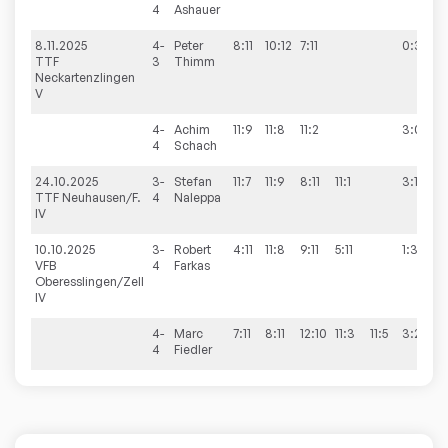
4
Ashauer
8.11.2025
4-
Peter
8:11
10:12
7:11
0:3
TTF
3
Thimm
Neckartenzlingen
V
4-
Achim
11:9
11:8
11:2
3:0
4
Schach
24.10.2025
3-
Stefan
11:7
11:9
8:11
11:1
3:1
TTF Neuhausen/F.
4
Naleppa
IV
10.10.2025
3-
Robert
4:11
11:8
9:11
5:11
1:3
VFB
4
Farkas
Oberesslingen/Zell
IV
4-
Marc
7:11
8:11
12:10
11:3
11:5
3:2
4
Fiedler