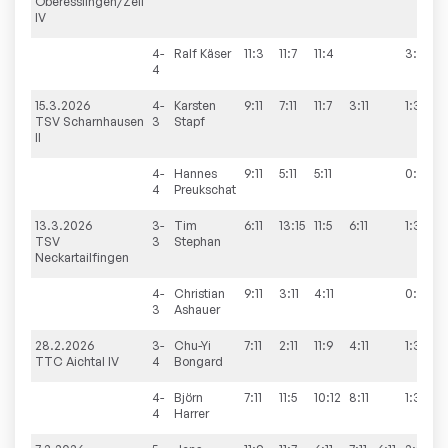
Oberesslingen/Zell
IV
4-
Ralf
Käser
11:3
11:7
11:4
3:0
4
15.3.2026
4-
Karsten
9:11
7:11
11:7
3:11
1:3
TSV Scharnhausen
3
Stapf
II
4-
Hannes
9:11
5:11
5:11
0:3
4
Preukschat
13.3.2026
3-
Tim
6:11
13:15
11:5
6:11
1:3
TSV
3
Stephan
Neckartailfingen
4-
Christian
9:11
3:11
4:11
0:3
3
Ashauer
28.2.2026
3-
Chu-Yi
7:11
2:11
11:9
4:11
1:3
TTC Aichtal IV
4
Bongard
4-
Björn
7:11
11:5
10:12
8:11
1:3
4
Harrer