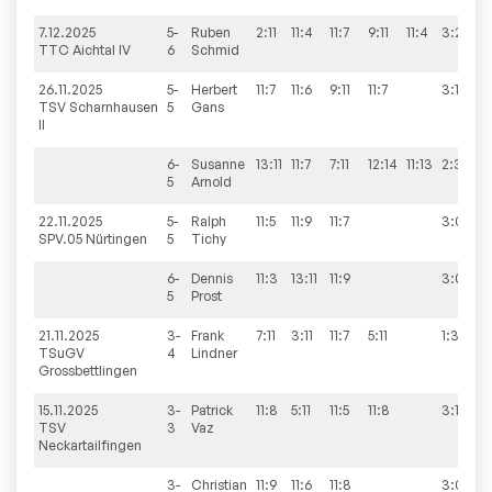
7.12.2025
5-
Ruben
2:11
11:4
11:7
9:11
11:4
3:2
TTC Aichtal IV
6
Schmid
26.11.2025
5-
Herbert
11:7
11:6
9:11
11:7
3:1
TSV Scharnhausen
5
Gans
II
6-
Susanne
13:11
11:7
7:11
12:14
11:13
2:3
5
Arnold
22.11.2025
5-
Ralph
11:5
11:9
11:7
3:0
SPV.05 Nürtingen
5
Tichy
6-
Dennis
11:3
13:11
11:9
3:0
5
Prost
21.11.2025
3-
Frank
7:11
3:11
11:7
5:11
1:3
TSuGV
4
Lindner
Grossbettlingen
15.11.2025
3-
Patrick
11:8
5:11
11:5
11:8
3:1
TSV
3
Vaz
Neckartailfingen
3-
Christian
11:9
11:6
11:8
3:0