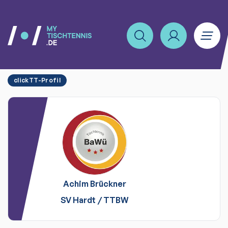
clickTT-Profil
Achim
Brückner
SV Hardt
/
TTBW