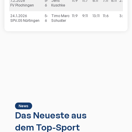
7.2.2026
5-
Jens
11:9
11:7
6:11
7:11
6:11
2:3
FV Plochingen
6
Kuschke
24.1.2026
5-
Timo Marc
11:9
9:11
13:11
11:6
3:1
SPV.05 Nürtingen
6
Schuster
News
Das Neueste aus
dem Top-Sport