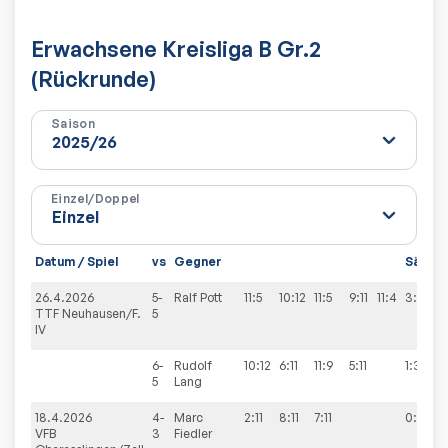
Erwachsene Kreisliga B Gr.2
(Rückrunde)
Saison
Einzel/Doppel
Datum / Spiel
vs
Gegner
Sätze
26.4.2026
5-
Ralf
Pott
11:5
10:12
11:5
9:11
11:4
3:2
TTF Neuhausen/F.
5
IV
6-
Rudolf
10:12
6:11
11:9
5:11
1:3
5
Lang
18.4.2026
4-
Marc
2:11
8:11
7:11
0:3
VFB
3
Fiedler