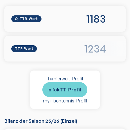
1183
Q-TTR-Wert
1234
TTR-Wert
Turnierwelt-Profil
clickTT-Profil
myTischtennis-Profil
Bilanz der Saison
25/26
(
Einzel
)