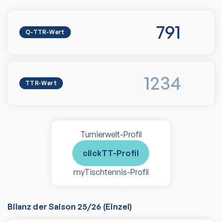
791
Q-TTR-Wert
1234
TTR-Wert
Turnierwelt-Profil
clickTT-Profil
myTischtennis-Profil
Bilanz der Saison
25/26
(
Einzel
)