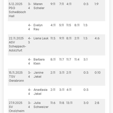
5.12.2025
3-
Maren
9:11
7:11
4:11
0:3
1:9
PSG
4
Scheler
Schwäbisch
Hall
4-
Evelyn
4:11
5:11
11:5
8:11
1:3
4
Rau
22.11.2025
4-
Liana
Lauk
11:3
9:11
8:11
2:11
1:3
4:6
ASV
3
Scheppach-
Adolzfurt
4-
Barbara
8:11
11:7
11:7
11:4
3:1
4
Klein
15.11.2025
3-
Janine
2:11
3:11
2:11
0:3
0:10
TSV
4
Jekel
Gerabronn
4-
Anastasia
2:11
3:11
4:11
0:3
4
Jekel
27.9.2025
3-
Julia
11:6
11:8
13:11
3:0
2:8
SV
4
Schweizer
Onolzheim