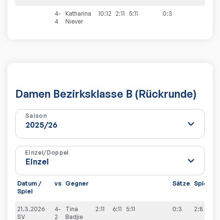
4-
Katharina
10:12
2:11
5:11
0:3
4
Niever
Damen Bezirksklasse B (Rückrunde)
Saison
Einzel/Doppel
Datum /
vs
Gegner
Sätze
Spiele
Spiel
21.3.2026
4-
Tina
2:11
6:11
5:11
0:3
2:8
SV
2
Badjie