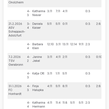
Onolzheim
4-
Katharina
3:11
7:11
4:11
0:3
3
Niever
21.2.2026
3-
Daniela
5:11
5:11
0:11
0:3
2:8
ASV
4
Kaiser
Scheppach-
Adolzfurt
4-
Barbara
12:10
3:11
13:11
12:14
9:11
2:3
4
Klein
7.2.2026
4-
Janine
3:11
4:11
2:11
0:3
0:10
TSV
2
Jekel
Gerabronn
4-
Katja
Ott
3:11
1:11
5:11
0:3
3
31.1.2026
4-
Finja
4:11
5:11
8:11
0:3
2:8
FC
3
Halupka
Honhardt
4-
Katharina
4:11
11:4
11:8
5:11
5:11
2:3
4
Hermann