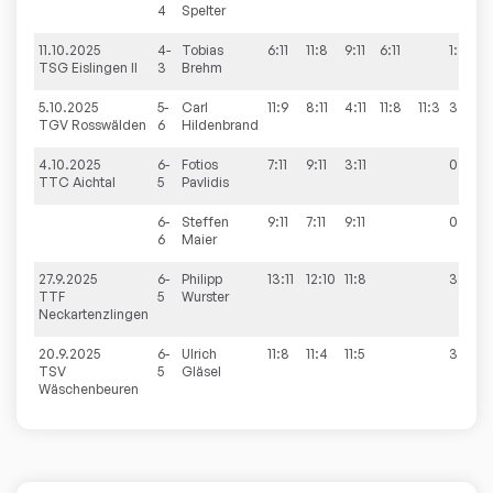
4
Spelter
11.10.2025
4-
Tobias
6:11
11:8
9:11
6:11
1:3
TSG Eislingen II
3
Brehm
5.10.2025
5-
Carl
11:9
8:11
4:11
11:8
11:3
3:2
TGV Rosswälden
6
Hildenbrand
4.10.2025
6-
Fotios
7:11
9:11
3:11
0:3
TTC Aichtal
5
Pavlidis
6-
Steffen
9:11
7:11
9:11
0:3
6
Maier
27.9.2025
6-
Philipp
13:11
12:10
11:8
3:0
TTF
5
Wurster
Neckartenzlingen
20.9.2025
6-
Ulrich
11:8
11:4
11:5
3:0
TSV
5
Gläsel
Wäschenbeuren