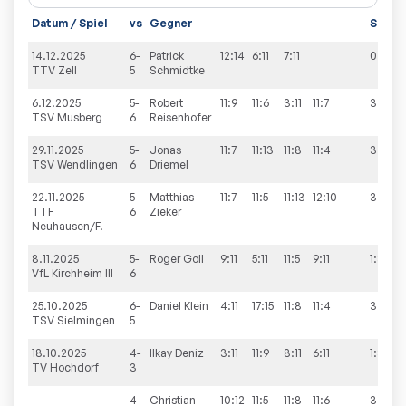
Datum / Spiel
vs
Gegner
Sätze
14.12.2025
6-
Patrick
12:14
6:11
7:11
0:3
TTV Zell
5
Schmidtke
6.12.2025
5-
Robert
11:9
11:6
3:11
11:7
3:1
TSV Musberg
6
Reisenhofer
29.11.2025
5-
Jonas
11:7
11:13
11:8
11:4
3:1
TSV Wendlingen
6
Driemel
22.11.2025
5-
Matthias
11:7
11:5
11:13
12:10
3:1
TTF
6
Zieker
Neuhausen/F.
8.11.2025
5-
Roger
Goll
9:11
5:11
11:5
9:11
1:3
VfL Kirchheim III
6
25.10.2025
6-
Daniel
Klein
4:11
17:15
11:8
11:4
3:1
TSV Sielmingen
5
18.10.2025
4-
Ilkay
Deniz
3:11
11:9
8:11
6:11
1:3
TV Hochdorf
3
4-
Christian
10:12
11:5
11:8
11:6
3:1