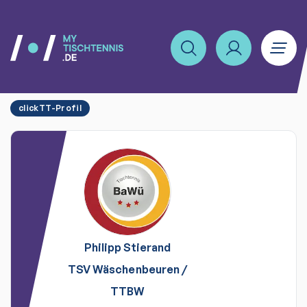
clickTT-Profil
Philipp
Stierand
TSV Wäschenbeuren
/
TTBW