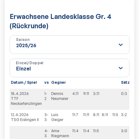
Erwachsene Landesklasse Gr. 4
(Rückrunde)
Saison
Einzel/Doppel
Datum / Spiel
vs
Gegner
Sätze
Sp
18.4.2026
1-
Dennis
4:11
9:11
3:11
0:3
0:
TTF
2
Neumaier
Neckartenzlingen
12.4.2026
3-
Luis
11:7
11:9
8:11
8:11
11:5
3:2
5:
TSG Eislingen II
3
Geiger
4-
Arne
11:4
11:4
11:5
3:0
3
Riegmann