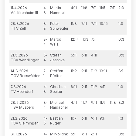
11.4.2026
4-
Martin
4:11
11:8
7:11
11:5
7:11
2:3
1:
VfL Kirchheim III
3
Hummel
28.3.2026
3-
Peter
11:8
7:11
7:11
13:15
1:3
3:
TTV Zell
3
Schwegler
3-
Marco
12:14
11:13
7:11
0:3
4
Walz
21.3.2026
3-
Stefan
6:11
6:11
4:11
0:3
0:
TSV Wendlingen
4
Jeschke
14.3.2026
2-
Steffen
11:9
9:11
11:9
13:11
3:1
1:
TGV Rosswälden
1
Pfeifer
7.3.2026
4-
Christian
8:11
9:11
11:9
6:11
1:3
2:
TV Hochdorf
3
Spelter
28.2.2026
3-
Michael
4:11
11:7
9:11
11:9
11:8
3:2
1:
TSV Musberg
4
Haidacher
21.2.2026
4-
Bastian
11:7
6:11
9:11
9:11
1:3
3:
TSV Sielmingen
3
Rüger
31.1.2026
4-
Mirko
Rink
6:11
7:11
6:11
0:3
0: