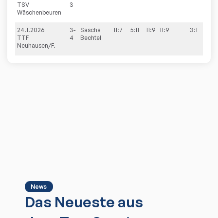
TSV
3
Wäschenbeuren
24.1.2026
3-
Sascha
11:7
5:11
11:9
11:9
3:1
3:
TTF
4
Bechtel
Neuhausen/F.
News
Das Neueste aus