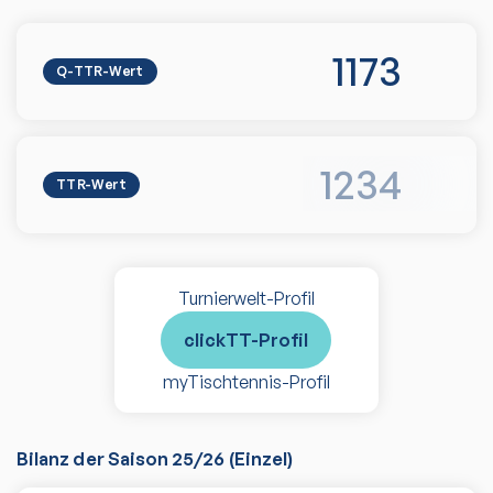
1173
Q-TTR-Wert
1234
TTR-Wert
Turnierwelt-Profil
clickTT-Profil
myTischtennis-Profil
Bilanz der Saison
25/26
(
Einzel
)