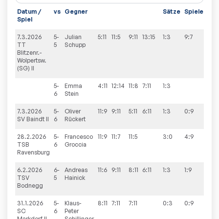
Datum /
vs
Gegner
Sätze
Spiele
Spiel
7.3.2026
5-
Julian
5:11
11:5
9:11
13:15
1:3
9:7
TT
5
Schupp
Blitzenr.-
Wolpertsw.
(SG) II
5-
Emma
4:11
12:14
11:8
7:11
1:3
6
Stein
7.3.2026
5-
Oliver
11:9
9:11
5:11
6:11
1:3
0:9
SV Baindt II
6
Rückert
28.2.2026
5-
Francesco
11:9
11:7
11:5
3:0
4:9
TSB
6
Groccia
Ravensburg
6.2.2026
6-
Andreas
11:6
9:11
8:11
6:11
1:3
1:9
TSV
5
Hainick
Bodnegg
31.1.2026
5-
Klaus-
8:11
7:11
7:11
0:3
0:9
SC
6
Peter
Markdorf II
Schillinger