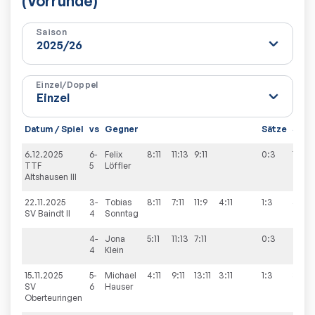
(Vorrunde)
Saison
Einzel/Doppel
Datum / Spiel
vs
Gegner
Sätze
Spie
6.12.2025
6-
Felix
8:11
11:13
9:11
0:3
1:9
TTF
5
Löffler
Altshausen III
22.11.2025
3-
Tobias
8:11
7:11
11:9
4:11
1:3
4:9
SV Baindt II
4
Sonntag
4-
Jona
5:11
11:13
7:11
0:3
4
Klein
15.11.2025
5-
Michael
4:11
9:11
13:11
3:11
1:3
3:9
SV
6
Hauser
Oberteuringen