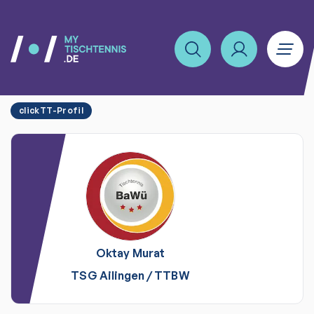
clickTT-Profil
Oktay
Murat
TSG Ailingen
/
TTBW