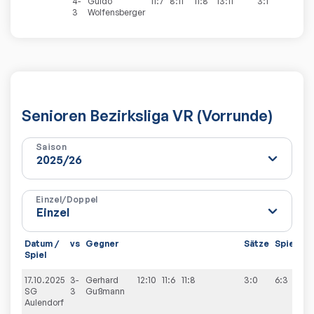
4-
Guido
11:7
8:11
11:8
13:11
3:1
3
Wolfensberger
Senioren Bezirksliga VR (Vorrunde)
Saison
Einzel/Doppel
Datum /
vs
Gegner
Sätze
Spiele
Spiel
17.10.2025
3-
Gerhard
12:10
11:6
11:8
3:0
6:3
SG
3
Gußmann
Aulendorf