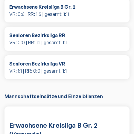
Erwachsene Kreisliga B Gr. 2
VR:
0
:
6
| RR:
1
:
5
| gesamt:
1
:
11
Senioren Bezirksliga RR
VR:
0
:
0
| RR:
1
:
1
| gesamt:
1
:
1
Senioren Bezirksliga VR
VR:
1
:
1
| RR:
0
:
0
| gesamt:
1
:
1
Mannschaftseinsätze und Einzelbilanzen
Erwachsene Kreisliga B Gr. 2