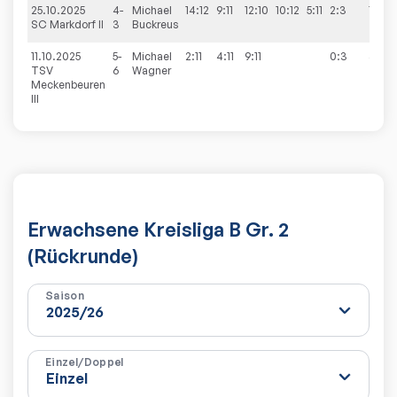
25.10.2025
4-
Michael
14:12
9:11
12:10
10:12
5:11
2:3
1:9
SC Markdorf II
3
Buckreus
11.10.2025
5-
Michael
2:11
4:11
9:11
0:3
4:9
TSV
6
Wagner
Meckenbeuren
III
Erwachsene Kreisliga B Gr. 2
(Rückrunde)
Saison
Einzel/Doppel