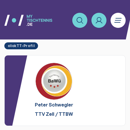
clickTT-Profil
Peter
Schwegler
TTV Zell
/
TTBW