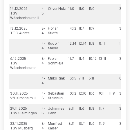
14.12.2025
4-
Oliver
Nolz
11:0
11:0
11:0
3:0
TSV
3
Wäschenbeuren II
13.12.2025
3-
Florian
14:12
11:7
11:9
3:0
TTC Aichtal
4
Stiefel
4-
Rudolf
12:14
12:14
11:8
8:11
1:3
4
Mayer
6.12.2025
3-
Fabian
11:7
11:4
10:12
13:11
3:1
TSV
4
Schmieja
Wäschenbeuren
4-
Mirko
Rink
13:15
7:11
5:11
0:3
4
30.11.2025
4-
Sebastian
10:12
12:10
11:6
9:11
11:9
3:2
VfL Kirchheim III
3
Steinhübl
29.11.2025
4-
Johannes
8:11
11:6
11:8
11:7
3:1
TSV Sielmingen
3
Dehn
22.11.2025
3-
Manfred
8:11
13:11
11:6
11:9
3:1
TSV Musberg
4
Kaiser