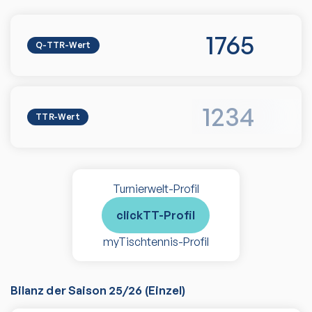
1765
Q-TTR-Wert
1234
TTR-Wert
Turnierwelt-Profil
clickTT-Profil
myTischtennis-Profil
Bilanz der Saison
25/26
(
Einzel
)