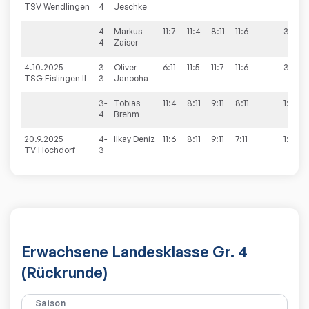
TSV Wendlingen
4
Jeschke
4-
Markus
11:7
11:4
8:11
11:6
3:1
4
Zaiser
4.10.2025
3-
Oliver
6:11
11:5
11:7
11:6
3:1
TSG Eislingen II
3
Janocha
3-
Tobias
11:4
8:11
9:11
8:11
1:3
4
Brehm
20.9.2025
4-
Ilkay
Deniz
11:6
8:11
9:11
7:11
1:3
TV Hochdorf
3
Erwachsene Landesklasse Gr. 4
(Rückrunde)
Saison