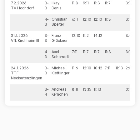
7.2.2026
3-
Ilkay
11:8
9:11
11:3
11:7
3:1
TV Hochdorf
3
Deniz
4-
Christian
6:11
12:10
12:10
11:8
3:1
3
Spelter
31.1.2026
3-
Franz
12:10
11:2
14:12
3:0
VfL Kirchheim III
3
Glöckner
4-
Axel
7:11
11:7
11:7
11:8
3:1
3
Schorradt
24.1.2026
3-
Michael
11:6
12:10
10:12
7:11
11:13
2:3
TTF
3
Klettlinger
Neckartenzlingen
3-
Andreas
8:11
13:15
11:13
0:3
4
Kernchen