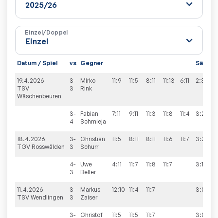
Einzel/Doppel
Datum / Spiel
vs
Gegner
Sätze
19.4.2026
3-
Mirko
11:9
11:5
8:11
11:13
6:11
2:3
TSV
3
Rink
Wäschenbeuren
3-
Fabian
7:11
9:11
11:3
11:8
11:4
3:2
4
Schmieja
18.4.2026
3-
Christian
11:5
8:11
8:11
11:6
11:7
3:2
TGV Rosswälden
3
Schurr
4-
Uwe
4:11
11:7
11:8
11:7
3:1
3
Beller
11.4.2026
3-
Markus
12:10
11:4
11:7
3:0
TSV Wendlingen
3
Zaiser
3-
Christof
11:5
11:5
11:7
3:0