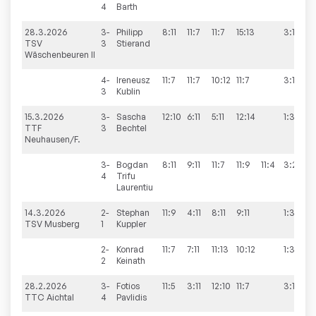
4
Barth
28.3.2026
3-
Philipp
8:11
11:7
11:7
15:13
3:1
TSV
3
Stierand
Wäschenbeuren II
4-
Ireneusz
11:7
11:7
10:12
11:7
3:1
3
Kublin
15.3.2026
3-
Sascha
12:10
6:11
5:11
12:14
1:3
TTF
3
Bechtel
Neuhausen/F.
3-
Bogdan
8:11
9:11
11:7
11:9
11:4
3:2
4
Trifu
Laurentiu
14.3.2026
2-
Stephan
11:9
4:11
8:11
9:11
1:3
TSV Musberg
1
Kuppler
2-
Konrad
11:7
7:11
11:13
10:12
1:3
2
Keinath
28.2.2026
3-
Fotios
11:5
3:11
12:10
11:7
3:1
TTC Aichtal
4
Pavlidis