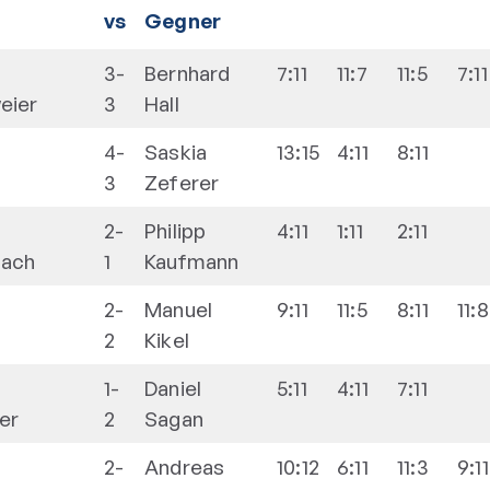
vs
Gegner
3-
Bernhard
7:11
11:7
11:5
7:11
eier
3
Hall
4-
Saskia
13:15
4:11
8:11
3
Zeferer
2-
Philipp
4:11
1:11
2:11
ach
1
Kaufmann
2-
Manuel
9:11
11:5
8:11
11:8
2
Kikel
1-
Daniel
5:11
4:11
7:11
er
2
Sagan
2-
Andreas
10:12
6:11
11:3
9:11