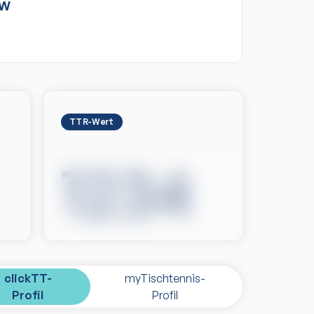
BW
TTR-Wert
1234
clickTT-
myTischtennis-
Profil
Profil