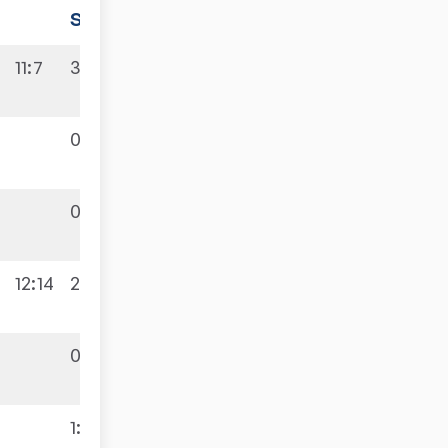
Sätze
Spiele
11:7
3:2
5:9
0:3
0:3
7:9
12:14
2:3
0:3
4:9
1:3