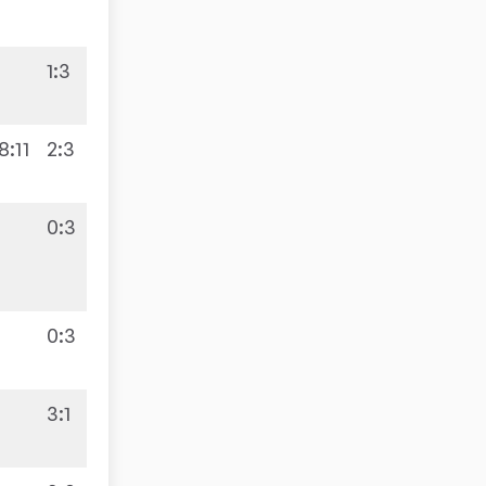
1:3
5:9
8:11
2:3
0:3
8:8
0:3
3:1
7:9