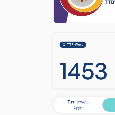
TT
Q-TTR-Wert
1453
Turnierwelt-
Profil