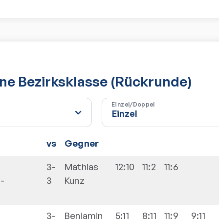
e Bezirksklasse (Rückrunde)
Einzel/Doppel
vs
Gegner
3-
Mathias
12:10
11:2
11:6
-
3
Kunz
3-
Benjamin
5:11
8:11
11:9
9:11