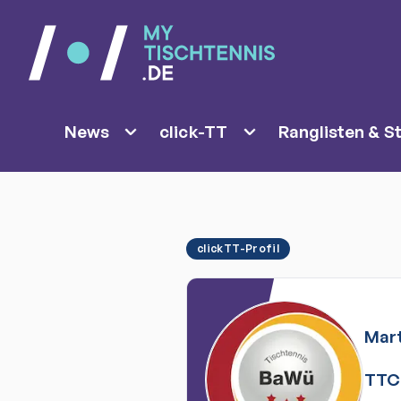
News
click-TT
Ranglisten & St
clickTT-Profil
Mart
TTC