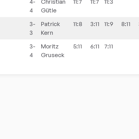
4-
Christian
11:7
11:7
11:3
4
Gütle
3-
Patrick
11:8
3:11
11:9
8:11
3
Kern
3-
Moritz
5:11
6:11
7:11
4
Gruseck