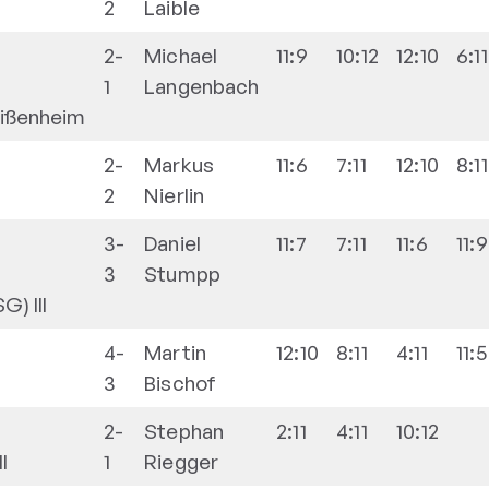
2
Laible
2-
Michael
11:9
10:12
12:10
6:11
1
Langenbach
ißenheim
2-
Markus
11:6
7:11
12:10
8:11
2
Nierlin
3-
Daniel
11:7
7:11
11:6
11:9
3
Stumpp
) III
4-
Martin
12:10
8:11
4:11
11:5
3
Bischof
2-
Stephan
2:11
4:11
10:12
I
1
Riegger