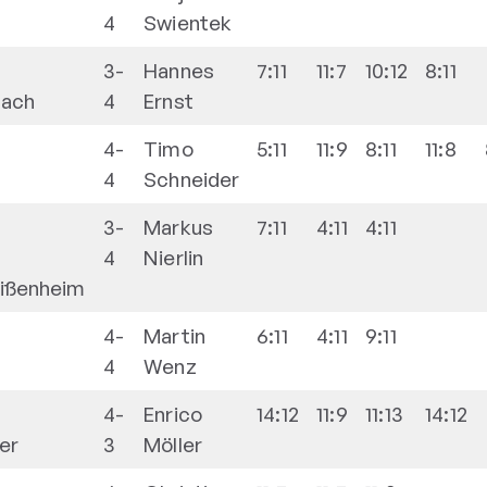
4
Swientek
3-
Hannes
7:11
11:7
10:12
8:11
ach
4
Ernst
4-
Timo
5:11
11:9
8:11
11:8
4
Schneider
3-
Markus
7:11
4:11
4:11
4
Nierlin
ißenheim
4-
Martin
6:11
4:11
9:11
4
Wenz
4-
Enrico
14:12
11:9
11:13
14:12
er
3
Möller