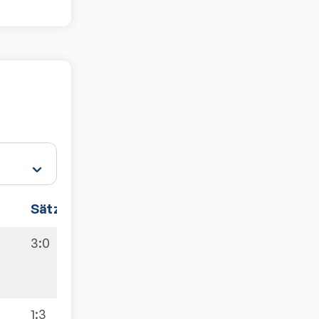
Sätze
Spiele
3:0
9:6
1:3