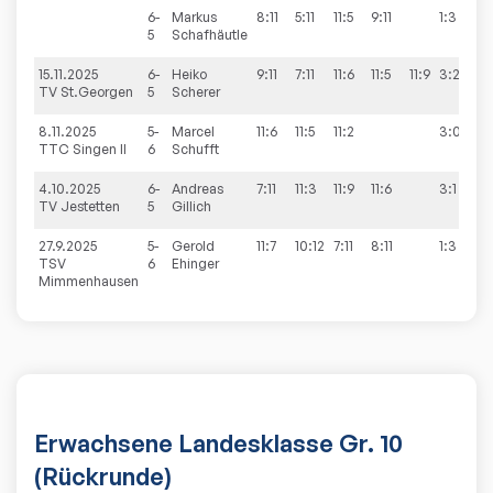
6-
Markus
8:11
5:11
11:5
9:11
1:3
5
Schafhäutle
15.11.2025
6-
Heiko
9:11
7:11
11:6
11:5
11:9
3:2
TV St.Georgen
5
Scherer
8.11.2025
5-
Marcel
11:6
11:5
11:2
3:0
TTC Singen II
6
Schufft
4.10.2025
6-
Andreas
7:11
11:3
11:9
11:6
3:1
TV Jestetten
5
Gillich
27.9.2025
5-
Gerold
11:7
10:12
7:11
8:11
1:3
TSV
6
Ehinger
Mimmenhausen
Erwachsene Landesklasse Gr. 10
(Rückrunde)