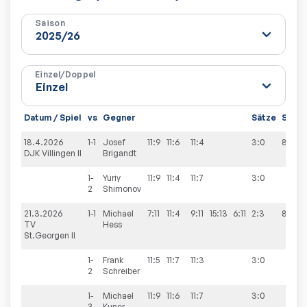
Saison
Einzel/Doppel
Datum / Spiel
vs
Gegner
Sätze
Spiel
18.4.2026
1-1
Josef
11:9
11:6
11:4
3:0
8:0
DJK Villingen II
Brigandt
1-
Yuriy
11:9
11:4
11:7
3:0
2
Shimonov
21.3.2026
1-1
Michael
7:11
11:4
9:11
15:13
6:11
2:3
8:5
TV
Hess
St.Georgen II
1-
Frank
11:5
11:7
11:3
3:0
2
Schreiber
1-
Michael
11:9
11:6
11:7
3:0
3
Kuner