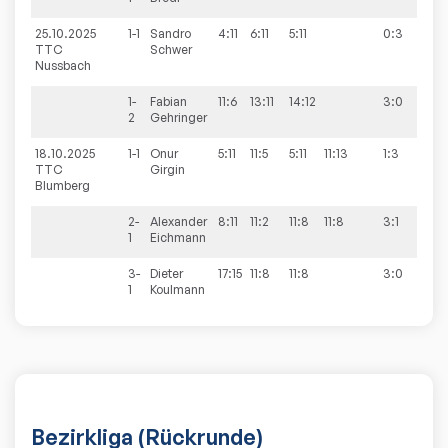
25.10.2025
1-1
Sandro
4:11
6:11
5:11
0:3
2:8
TTC
Schwer
Nussbach
1-
Fabian
11:6
13:11
14:12
3:0
2
Gehringer
18.10.2025
1-1
Onur
5:11
11:5
5:11
11:13
1:3
7:7
TTC
Girgin
Blumberg
2-
Alexander
8:11
11:2
11:8
11:8
3:1
1
Eichmann
3-
Dieter
17:15
11:8
11:8
3:0
1
Koulmann
Bezirkliga (Rückrunde)