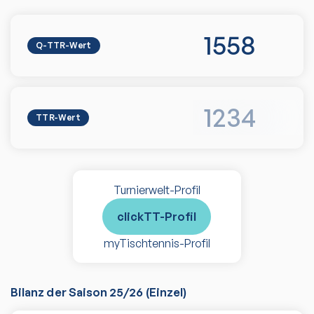
1558
Q-TTR-Wert
1234
TTR-Wert
Turnierwelt-Profil
clickTT-Profil
myTischtennis-Profil
Bilanz der Saison
25/26
(
Einzel
)