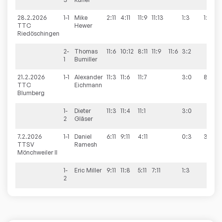
28.2.2026
1-1
Mike
2:11
4:11
11:9
11:13
1:3
1:8
TTC
Hewer
Riedöschingen
2-
Thomas
11:6
10:12
8:11
11:9
11:6
3:2
1
Bumiller
21.2.2026
1-1
Alexander
11:3
11:6
11:7
3:0
8:0
TTC
Eichmann
Blumberg
1-
Dieter
11:3
11:4
11:1
3:0
2
Gläser
7.2.2026
1-1
Daniel
6:11
9:11
4:11
0:3
3:8
TTSV
Ramesh
Mönchweiler II
1-
Eric
Miller
9:11
11:8
5:11
7:11
1:3
2