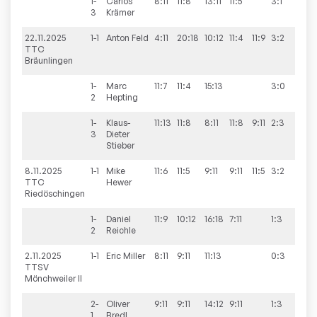
1-
Carlos
8:11
11:8
13:11
11:5
3:1
3
Krämer
22.11.2025
1-1
Anton
Feld
4:11
20:18
10:12
11:4
11:9
3:2
4:8
TTC
Bräunlingen
1-
Marc
11:7
11:4
15:13
3:0
2
Hepting
1-
Klaus-
11:13
11:8
8:11
11:8
9:11
2:3
3
Dieter
Stieber
8.11.2025
1-1
Mike
11:6
11:5
9:11
9:11
11:5
3:2
2:8
TTC
Hewer
Riedöschingen
1-
Daniel
11:9
10:12
16:18
7:11
1:3
2
Reichle
2.11.2025
1-1
Eric
Miller
8:11
9:11
11:13
0:3
1:8
TTSV
Mönchweiler II
2-
Oliver
9:11
9:11
14:12
9:11
1:3
1
Bredl