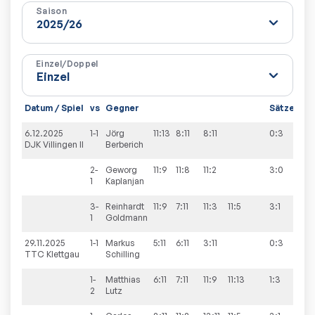
Saison
Einzel/Doppel
Datum / Spiel
vs
Gegner
Sätze
Spi
6.12.2025
1-1
Jörg
11:13
8:11
8:11
0:3
7:7
DJK Villingen II
Berberich
2-
Geworg
11:9
11:8
11:2
3:0
1
Kaplanjan
3-
Reinhardt
11:9
7:11
11:3
11:5
3:1
1
Goldmann
29.11.2025
1-1
Markus
5:11
6:11
3:11
0:3
5:8
TTC Klettgau
Schilling
1-
Matthias
6:11
7:11
11:9
11:13
1:3
2
Lutz