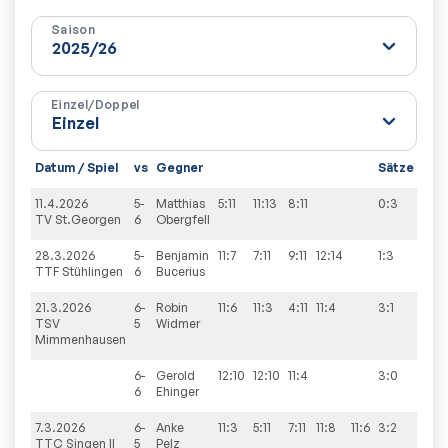
Saison
Einzel/Doppel
Datum / Spiel
vs
Gegner
Sätze
Spie
11.4.2026
5-
Matthias
5:11
11:13
8:11
0:3
3:9
TV St.Georgen
6
Obergfell
28.3.2026
5-
Benjamin
11:7
7:11
9:11
12:14
1:3
9:3
TTF Stühlingen
6
Bucerius
21.3.2026
6-
Robin
11:6
11:3
4:11
11:4
3:1
9:6
TSV
5
Widmer
Mimmenhausen
6-
Gerold
12:10
12:10
11:4
3:0
6
Ehinger
7.3.2026
6-
Anke
11:3
5:11
7:11
11:8
11:6
3:2
9:1
TTC Singen II
5
Pelz