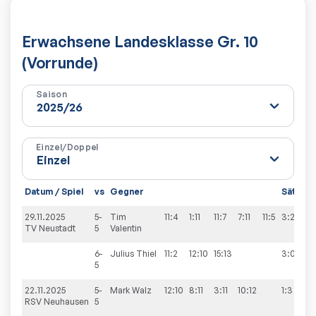
Erwachsene Landesklasse Gr. 10
(Vorrunde)
Saison
Einzel/Doppel
Datum / Spiel
vs
Gegner
Sätze
29.11.2025
5-
Tim
11:4
1:11
11:7
7:11
11:5
3:2
TV Neustadt
5
Valentin
6-
Julius
Thiel
11:2
12:10
15:13
3:0
5
22.11.2025
5-
Mark
Walz
12:10
8:11
3:11
10:12
1:3
RSV Neuhausen
5