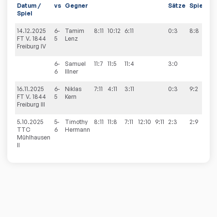
Datum /
vs
Gegner
Sätze
Spiele
Spiel
14.12.2025
6-
Tamim
8:11
10:12
6:11
0:3
8:8
FT V. 1844
5
Lenz
Freiburg IV
6-
Samuel
11:7
11:5
11:4
3:0
6
Illner
16.11.2025
6-
Niklas
7:11
4:11
3:11
0:3
9:2
FT V. 1844
5
Kern
Freiburg III
5.10.2025
5-
Timothy
8:11
11:8
7:11
12:10
9:11
2:3
2:9
TTC
6
Hermann
Mühlhausen
II