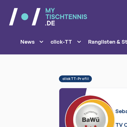
News
click-TT
Ranglisten & St
clickTT-Profil
Seba
TV 