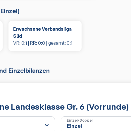
(
Einzel
)
Erwachsene Verbandsliga
Süd
VR:
0
:
1
| RR:
0
:
0
| gesamt:
0
:
1
d Einzelbilanzen
e Landesklasse Gr. 6 (Vorrunde)
Einzel/Doppel