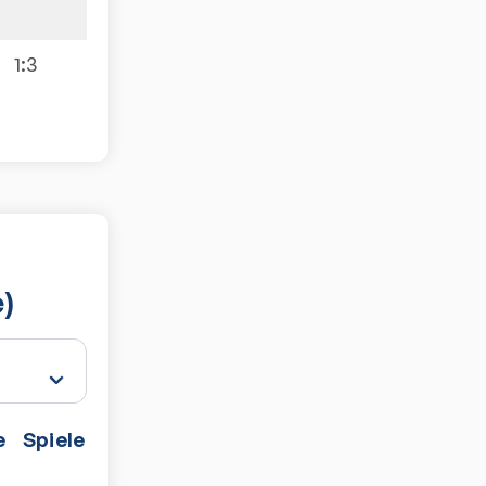
1:3
)
e
Spiele