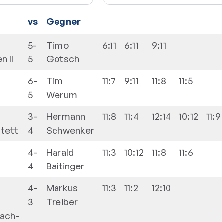
vs
Gegner
5-
Timo
6:11
6:11
9:11
n II
5
Gotsch
6-
Tim
11:7
9:11
11:8
11:5
5
Werum
3-
Hermann
11:8
11:4
12:14
10:12
11:9
tett
4
Schwenker
4-
Harald
11:3
10:12
11:8
11:6
4
Baitinger
4-
Markus
11:3
11:2
12:10
3
Treiber
bach-