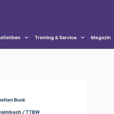
atistiken
Training & Service
Magazin
stian
Buck
Calmbach
/
TTBW