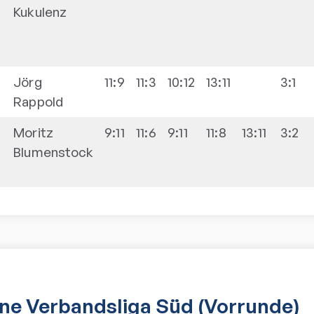
Kukulenz
-
Jörg
11:9
11:3
10:12
13:11
3:1
Rappold
-
Moritz
9:11
11:6
9:11
11:8
13:11
3:2
Blumenstock
ne Verbandsliga Süd (Vorrunde)