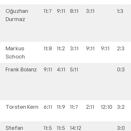
-
Oğuzhan
11:7
9:11
8:11
3:11
1:3
Durmaz
-
Markus
11:8
11:2
3:11
9:11
9:11
2:3
Schoch
Frank
Bolanz
9:11
4:11
5:11
0:3
-
Torsten
Kern
6:11
11:9
11:7
2:11
12:10
3:2
-
Stefan
11:5
11:5
14:12
3:0