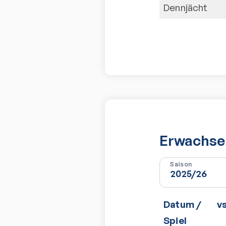
Dennjächt
Erwachsen
Saison
Datum /
v
Spiel