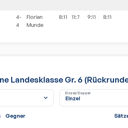
4-
Florian
8:11
11:7
9:11
8:11
4
Munde
e Landesklasse Gr. 6 (Rückrunde
Einzel/Doppel
s
Gegner
Sätz