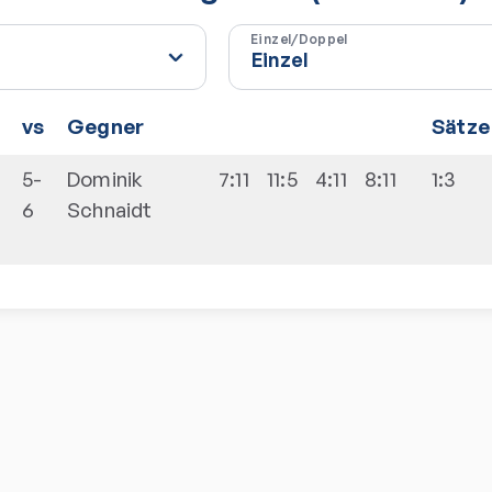
Einzel/Doppel
vs
Gegner
Sätze
5-
Dominik
7:11
11:5
4:11
8:11
1:3
6
Schnaidt