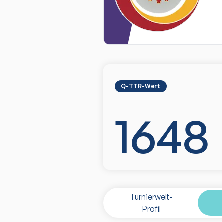
Q-TTR-Wert
1648
Turnierwelt-
Profil