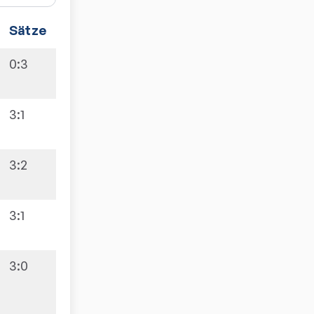
Sätze
Spiele
0:3
5:9
3:1
3:2
6:9
3:1
3:0
9:5