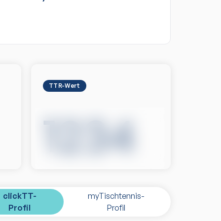
TTR-Wert
1234
clickTT-
myTischtennis-
Profil
Profil