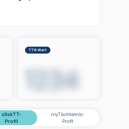
TTR-Wert
1234
clickTT-
myTischtennis-
Profil
Profil