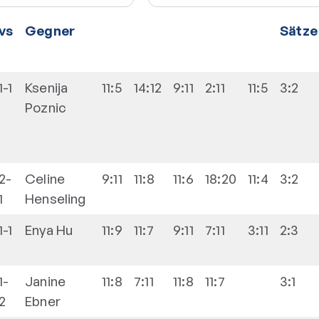
vs
Gegner
Sätze
1-1
Ksenija
11:5
14:12
9:11
2:11
11:5
3:2
Poznic
2-
Celine
9:11
11:8
11:6
18:20
11:4
3:2
1
Henseling
1-1
Enya
Hu
11:9
11:7
9:11
7:11
3:11
2:3
1-
Janine
11:8
7:11
11:8
11:7
3:1
2
Ebner