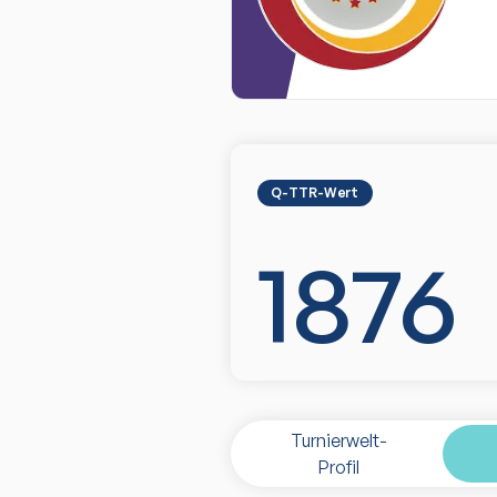
Q-TTR-Wert
1876
Turnierwelt-
Profil