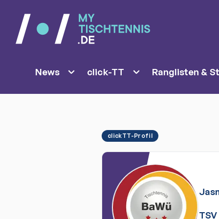
News
click-TT
Ranglisten & St
clickTT-Profil
Jas
TSV 