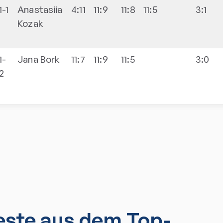
1-1
Anastasiia
4:11
11:9
11:8
11:5
3:1
Kozak
1-
Jana
Bork
11:7
11:9
11:5
3:0
2
ste aus dem Top-