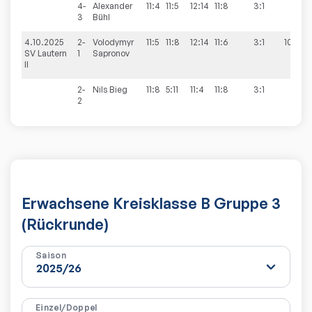
4-
Alexander
11:4
11:5
12:14
11:8
3:1
3
Bühl
4.10.2025
2-
Volodymyr
11:5
11:8
12:14
11:6
3:1
10:0
SV Lautern
1
Sapronov
II
2-
Nils
Bieg
11:8
5:11
11:4
11:8
3:1
2
Erwachsene Kreisklasse B Gruppe 3
(Rückrunde)
Saison
Einzel/Doppel