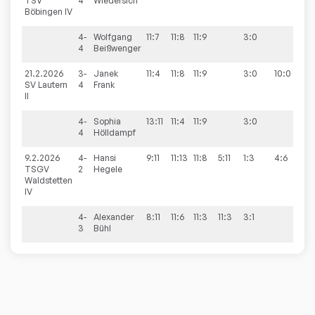
TSV
4
Wiedersich
Böbingen IV
4-
Wolfgang
11:7
11:8
11:9
3:0
4
Beißwenger
21.2.2026
3-
Janek
11:4
11:8
11:9
3:0
10:0
SV Lautern
4
Frank
II
4-
Sophia
13:11
11:4
11:9
3:0
4
Hölldampf
9.2.2026
4-
Hansi
9:11
11:13
11:8
5:11
1:3
4:6
TSGV
2
Hegele
Waldstetten
IV
4-
Alexander
8:11
11:6
11:3
11:3
3:1
3
Bühl