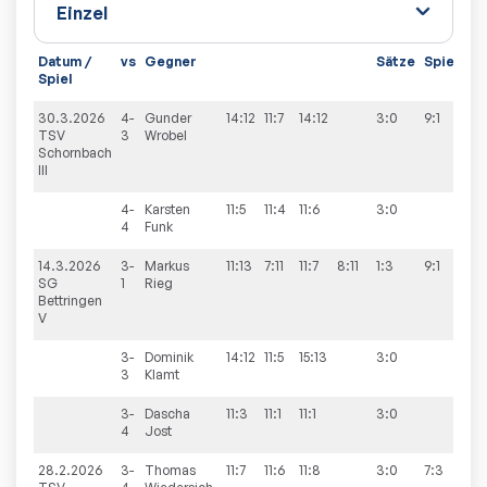
Datum /
vs
Gegner
Sätze
Spiele
Spiel
30.3.2026
4-
Gunder
14:12
11:7
14:12
3:0
9:1
TSV
3
Wrobel
Schornbach
III
4-
Karsten
11:5
11:4
11:6
3:0
4
Funk
14.3.2026
3-
Markus
11:13
7:11
11:7
8:11
1:3
9:1
SG
1
Rieg
Bettringen
V
3-
Dominik
14:12
11:5
15:13
3:0
3
Klamt
3-
Dascha
11:3
11:1
11:1
3:0
4
Jost
28.2.2026
3-
Thomas
11:7
11:6
11:8
3:0
7:3