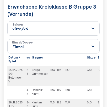
Erwachsene Kreisklasse B Gruppe 3
(Vorrunde)
Saison
Einzel/Doppel
Datum /
vs
Gegner
Sätze
Spiele
Spiel
13.12.2025
3-
Sergej
11:3
11:5
11:7
3:0
10:0
SG
3
Grimmeisen
Bettringen
V
4-
Dominik
11:6
11:7
11:8
3:0
3
Klamt
28.11.2025
3-
Karsten
11:5
11:3
11:9
3:0
8:2
TSV
3
Funk