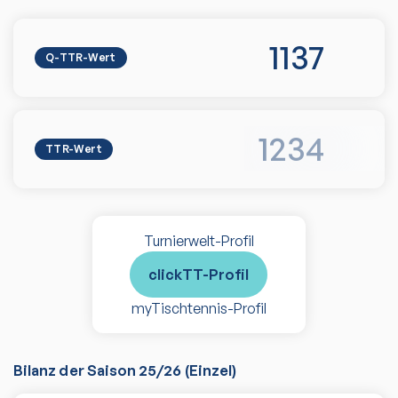
1137
Q-TTR-Wert
1234
TTR-Wert
Turnierwelt-Profil
clickTT-Profil
myTischtennis-Profil
Bilanz der Saison
25/26
(
Einzel
)