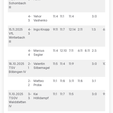
Schornbach
III
4-
Yehor
11:4
11:1
11:4
3:0
3
Vashenko
15.11.2025
4-
Ingo
Knopp
9:11
11:7
12:14
2:11
1:3
6:4
VfL
3
Winterbach
III
4-
Marcus
11:4
12:10
7:11
6:11
8:11
2:3
4
Segler
18.10.2025
2-
Valentin
11:5
11:4
11:9
3:0
10:0
TSV
1
Silbernagel
Böbingen IV
2-
Matteo
11:1
11:8
3:11
11:8
3:1
2
Proba
11.10.2025
3-
Kai
11:1
11:7
11:5
3:0
9:1
TSGV
3
Hölldampf
Waldstetten
IV