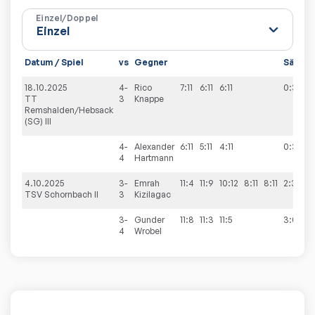
Einzel/Doppel
Datum / Spiel
vs
Gegner
Sätze
18.10.2025
4-
Rico
7:11
6:11
6:11
0:3
TT
3
Knappe
Remshalden/Hebsack
(SG) III
4-
Alexander
6:11
5:11
4:11
0:3
4
Hartmann
4.10.2025
3-
Emrah
11:4
11:9
10:12
8:11
8:11
2:3
TSV Schornbach II
3
Kizilagac
3-
Gunder
11:8
11:3
11:5
3:0
4
Wrobel