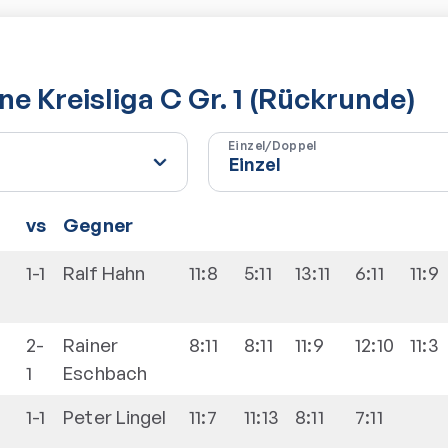
e Kreisliga C Gr. 1 (Rückrunde)
Einzel/Doppel
vs
Gegner
1-1
Ralf
Hahn
11:8
5:11
13:11
6:11
11:9
2-
Rainer
8:11
8:11
11:9
12:10
11:3
1
Eschbach
1-1
Peter
Lingel
11:7
11:13
8:11
7:11