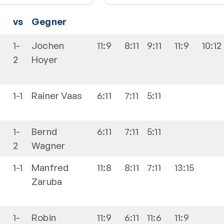
vs
Gegner
1-
Jochen
11:9
8:11
9:11
11:9
10:12
2
Hoyer
1-1
Rainer
Vaas
6:11
7:11
5:11
1-
Bernd
6:11
7:11
5:11
2
Wagner
1-1
Manfred
11:8
8:11
7:11
13:15
Zaruba
1-
Robin
11:9
6:11
11:6
11:9