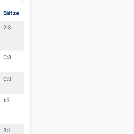
Sätze
Spiele
2:3
0:9
0:3
4:9
0:3
1:3
1:9
3:1