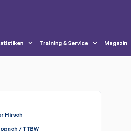
atistiken
Training & Service
Magazin
er
Hirsch
ippach
/
TTBW