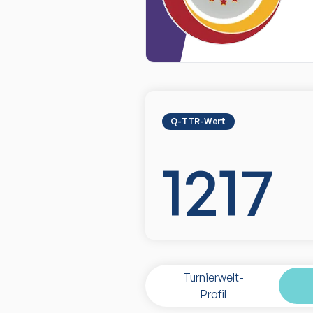
Q-TTR-Wert
1217
Turnierwelt-
Profil