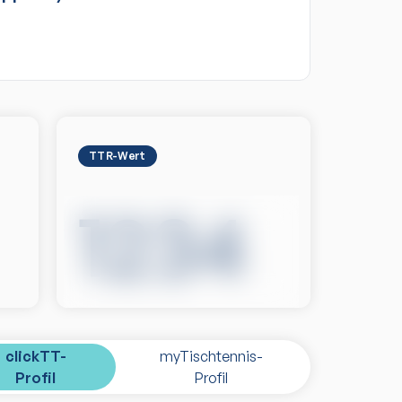
TTR-Wert
1234
clickTT-
myTischtennis-
Profil
Profil