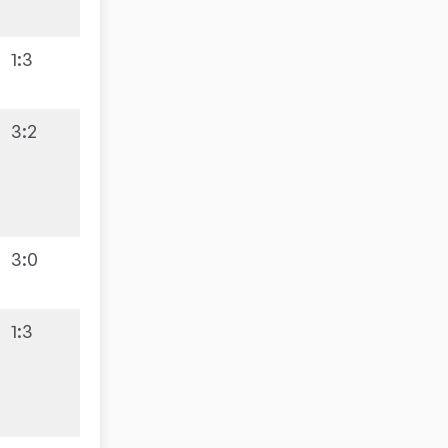
1:3
0:9
3:2
9:4
3:0
1:3
3:9