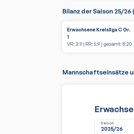
Bilanz der Saison
25/26
Erwachsene Kreisliga C Gr.
1
VR:
3
:
11
| RR:
5
:
9
| gesamt:
8
:
20
Mannschaftseinsätze un
Erwachsen
Saison