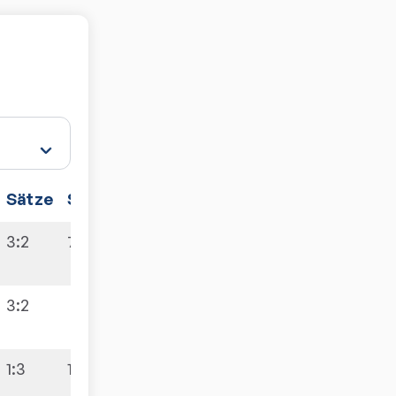
Sätze
Spiele
3:2
7:9
3:2
1:3
1:9