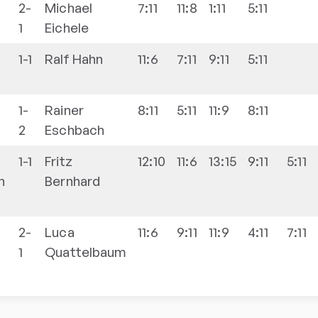
2-
Michael
7:11
11:8
1:11
5:11
1
Eichele
1-1
Ralf
Hahn
11:6
7:11
9:11
5:11
1-
Rainer
8:11
5:11
11:9
8:11
2
Eschbach
1-1
Fritz
12:10
11:6
13:15
9:11
5:11
n
Bernhard
2-
Luca
11:6
9:11
11:9
4:11
7:11
1
Quattelbaum