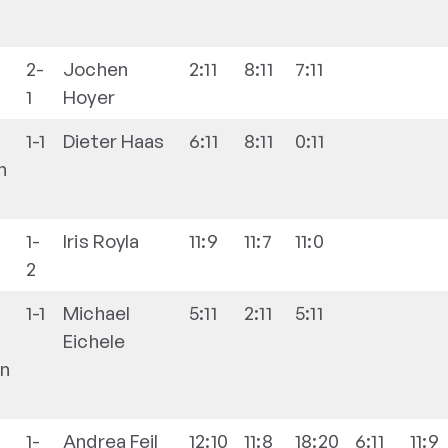
2-
Jochen
2:11
8:11
7:11
1
Hoyer
1-1
Dieter
Haas
6:11
8:11
0:11
n
1-
Iris
Royla
11:9
11:7
11:0
2
1-1
Michael
5:11
2:11
5:11
Eichele
en
1-
Andrea
Feil
12:10
11:8
18:20
6:11
11:9