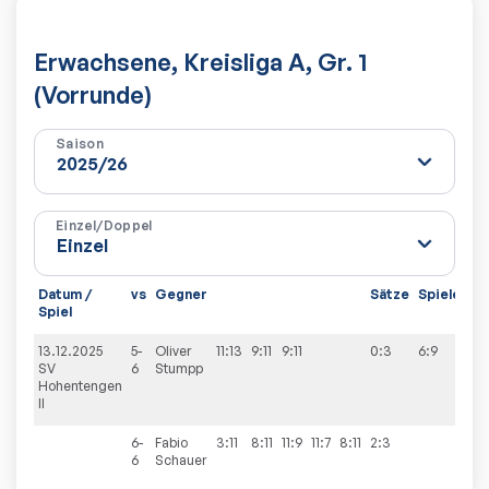
Erwachsene, Kreisliga A, Gr. 1
(Vorrunde)
Saison
Einzel/Doppel
Datum /
vs
Gegner
Sätze
Spiele
Spiel
13.12.2025
5-
Oliver
11:13
9:11
9:11
0:3
6:9
SV
6
Stumpp
Hohentengen
II
6-
Fabio
3:11
8:11
11:9
11:7
8:11
2:3
6
Schauer