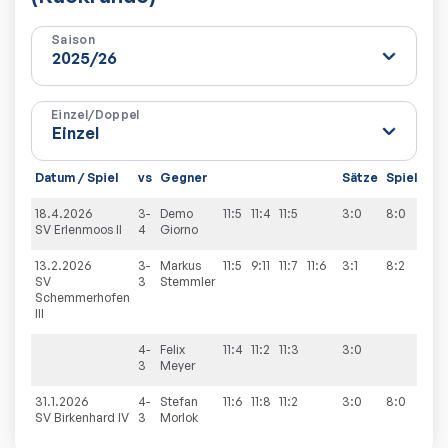
Saison
Einzel/Doppel
Datum / Spiel
vs
Gegner
Sätze
Spiele
18.4.2026
3-
Demo
11:5
11:4
11:5
3:0
8:0
SV Erlenmoos II
4
Giorno
13.2.2026
3-
Markus
11:5
9:11
11:7
11:6
3:1
8:2
SV
3
Stemmler
Schemmerhofen
III
4-
Felix
11:4
11:2
11:3
3:0
3
Meyer
31.1.2026
4-
Stefan
11:6
11:8
11:2
3:0
8:0
SV Birkenhard IV
3
Morlok