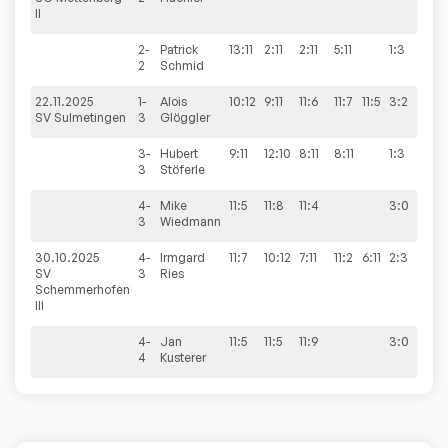
II
2-
Patrick
13:11
2:11
2:11
5:11
1:3
2
Schmid
22.11.2025
1-
Alois
10:12
9:11
11:6
11:7
11:5
3:2
7:
SV Sulmetingen
3
Glöggler
3-
Hubert
9:11
12:10
8:11
8:11
1:3
3
Stöferle
4-
Mike
11:5
11:8
11:4
3:0
3
Wiedmann
30.10.2025
4-
Irmgard
11:7
10:12
7:11
11:2
6:11
2:3
8:
SV
3
Ries
Schemmerhofen
III
4-
Jan
11:5
11:5
11:9
3:0
4
Kusterer