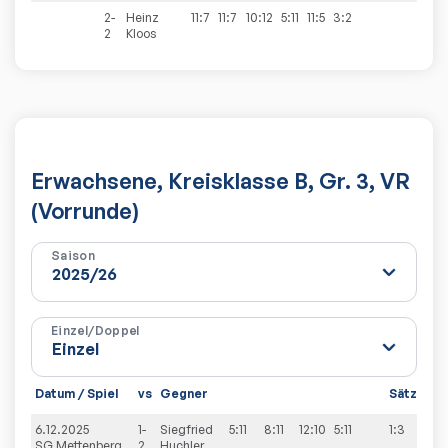
2-
Heinz
11:7
11:7
10:12
5:11
11:5
3:2
2
Kloos
Erwachsene, Kreisklasse B, Gr. 3, VR
(Vorrunde)
Saison
Einzel/Doppel
Datum / Spiel
vs
Gegner
Sätze
Sp
6.12.2025
1-
Siegfried
5:11
8:11
12:10
5:11
1:3
4:
SG Mettenberg
2
Huchler