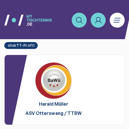
clickTT-Profil
Harald
Müller
ASV Otterswang
/
TTBW