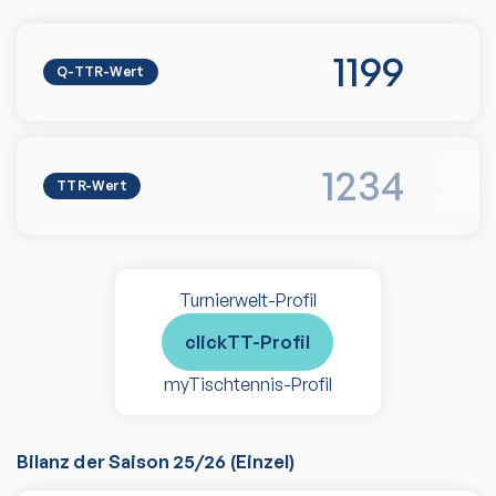
1199
Q-TTR-Wert
1234
TTR-Wert
Turnierwelt-Profil
clickTT-Profil
myTischtennis-Profil
Bilanz der Saison
25/26
(
Einzel
)