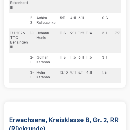
Birkenhard
III
2-
Achim
5:11
4:11
6:11
0:3
2
Rolletschke
17.1.2026
1-1
Johann
11:8
9:11
11:9
11:4
3:1
7:7
TTC
Henle
Benzingen
III
2-
Gülhan
11:3
11:6
6:11
11:6
3:1
1
Karahan
3-
Helin
12:10
9:11
5:11
4:11
1:3
1
Karahan
Erwachsene, Kreisklasse B, Gr. 2, RR
(Rückrunde)