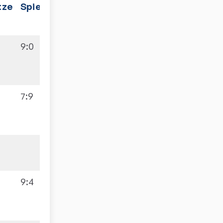
tze
Spiele
9:0
7:9
9:4