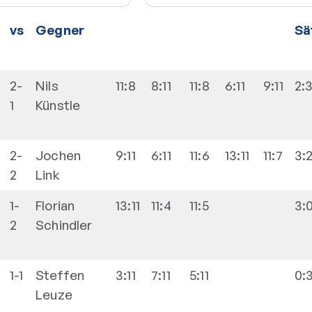
vs
Gegner
Sä
2-
Nils
11:8
8:11
11:8
6:11
9:11
2:
1
Künstle
2-
Jochen
9:11
6:11
11:6
13:11
11:7
3:
2
Link
1-
Florian
13:11
11:4
11:5
3:
2
Schindler
1-1
Steffen
3:11
7:11
5:11
0:
Leuze