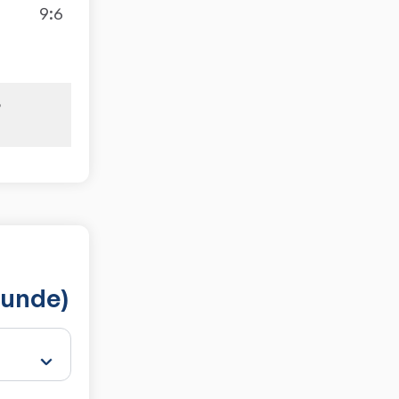
9:6
3
runde)