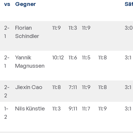
vs
Gegner
Sä
2-
Florian
11:9
11:3
11:9
3:0
1
Schindler
2-
Yannik
10:12
11:6
11:5
11:8
3:1
1
Magnussen
2-
Jiexin
Cao
11:8
7:11
11:9
11:8
3:1
2
1-
Nils
Künstle
11:3
9:11
11:7
11:9
3:1
2