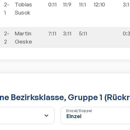
2-
Tobias
0:11
11:9
11:1
12:10
3:1
1
Susok
2-
Martin
7:11
3:11
5:11
0:
2
Geske
e Bezirksklasse, Gruppe 1 (Rück
Einzel/Doppel