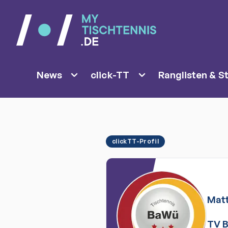
News
click-TT
Ranglisten & St
clickTT-Profil
Matt
TV B