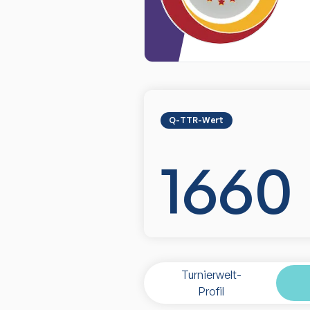
Q-TTR-Wert
1660
Turnierwelt-
Profil