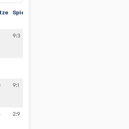
tze
Spiele
3
9:3
2
0
9:1
3
2:9