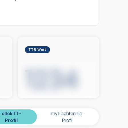
TTR-Wert
1234
clickTT-
myTischtennis-
Profil
Profil