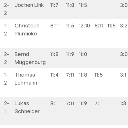
2-
Jochen
Link
11:7
11:8
11:5
3:0
2
1-
Christoph
8:11
11:5
12:10
8:11
11:5
3:2
2
Plümicke
2-
Bernd
11:8
11:9
11:0
3:0
2
Müggenburg
1-
Thomas
11:4
7:11
11:8
11:5
3:1
2
Lehmann
2-
Lukas
8:11
7:11
11:9
7:11
1:3
1
Schneider