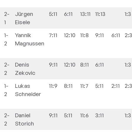
2-
Jürgen
5:11
6:11
13:11
11:13
1:3
1
Eisele
1-
Yannik
7:11
12:10
11:8
9:11
6:11
2:
2
Magnussen
2-
Denis
9:11
12:10
8:11
6:11
1:3
2
Zekovic
1-
Lukas
11:9
8:11
11:7
5:11
2:11
2:
2
Schneider
2-
Daniel
9:11
5:11
11:6
3:11
1:3
2
Storich