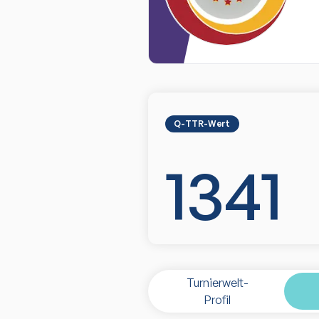
Q-TTR-Wert
1341
Turnierwelt-
Profil