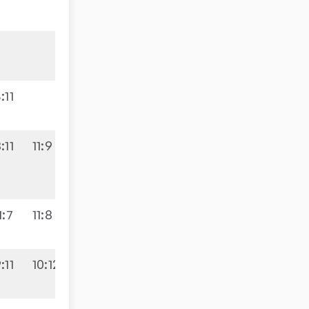
Sätze
Spiele
3:0
4:9
:11
1:3
:11
11:9
3:2
9:3
1:7
11:8
3:2
8:8
:11
10:12
2:3