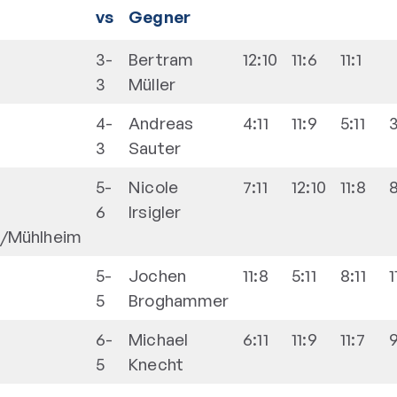
vs
Gegner
3-
Bertram
12:10
11:6
11:1
3
Müller
4-
Andreas
4:11
11:9
5:11
3
3
Sauter
5-
Nicole
7:11
12:10
11:8
8
6
Irsigler
n/Mühlheim
5-
Jochen
11:8
5:11
8:11
1
5
Broghammer
6-
Michael
6:11
11:9
11:7
9
5
Knecht