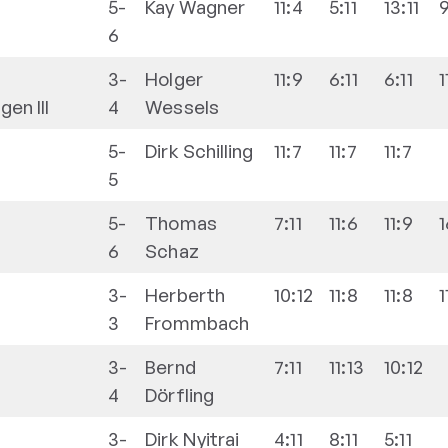
5-
Kay
Wagner
11:4
5:11
13:11
9
6
3-
Holger
11:9
6:11
6:11
1
en III
4
Wessels
5-
Dirk
Schilling
11:7
11:7
11:7
5
5-
Thomas
7:11
11:6
11:9
1
6
Schaz
3-
Herberth
10:12
11:8
11:8
1
3
Frommbach
3-
Bernd
7:11
11:13
10:12
4
Dörfling
3-
Dirk
Nyitrai
4:11
8:11
5:11