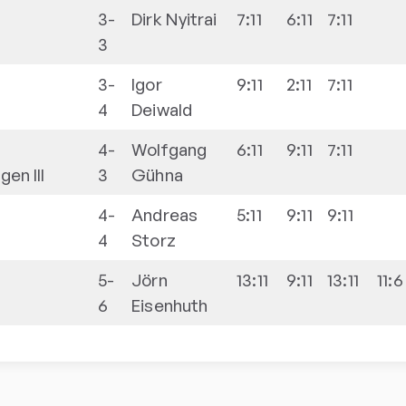
3-
Dirk
Nyitrai
7:11
6:11
7:11
3
3-
Igor
9:11
2:11
7:11
4
Deiwald
4-
Wolfgang
6:11
9:11
7:11
en III
3
Gühna
4-
Andreas
5:11
9:11
9:11
4
Storz
5-
Jörn
13:11
9:11
13:11
11:6
6
Eisenhuth