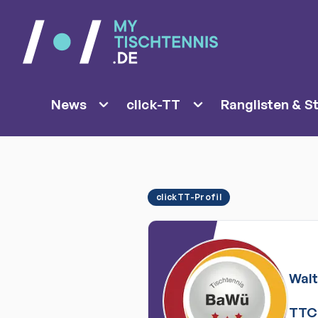
News
click-TT
Ranglisten & St
clickTT-Profil
Walt
TTC