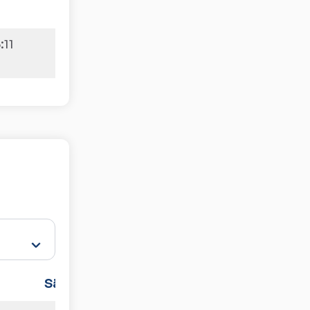
:11
1:3
Sätze
Spiele