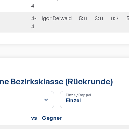
4
4-
Igor
Deiwald
5:11
3:11
11:7
5
4
e Bezirksklasse (Rückrunde)
Einzel/Doppel
vs
Gegner