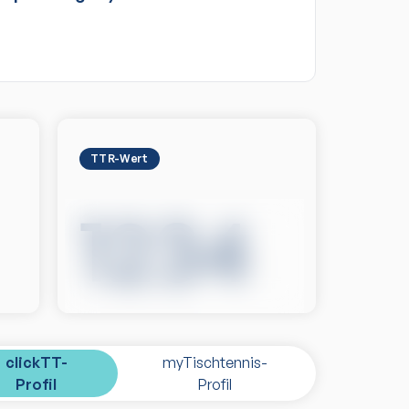
TTR-Wert
1234
clickTT-
myTischtennis-
Profil
Profil