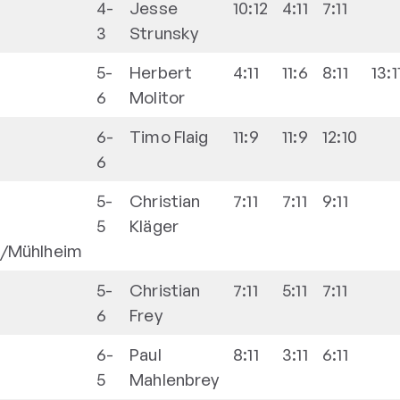
4-
Jesse
10:12
4:11
7:11
3
Strunsky
5-
Herbert
4:11
11:6
8:11
13:1
6
Molitor
6-
Timo
Flaig
11:9
11:9
12:10
6
5-
Christian
7:11
7:11
9:11
5
Kläger
n/Mühlheim
5-
Christian
7:11
5:11
7:11
6
Frey
6-
Paul
8:11
3:11
6:11
5
Mahlenbrey