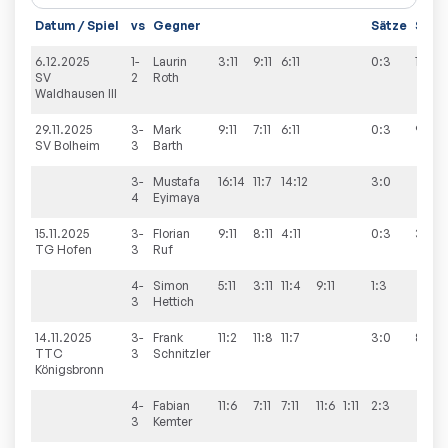
Datum / Spiel
vs
Gegner
Sätze
Spiel
6.12.2025
1-
Laurin
3:11
9:11
6:11
0:3
1:9
SV
2
Roth
Waldhausen III
29.11.2025
3-
Mark
9:11
7:11
6:11
0:3
9:6
SV Bolheim
3
Barth
3-
Mustafa
16:14
11:7
14:12
3:0
4
Eyimaya
15.11.2025
3-
Florian
9:11
8:11
4:11
0:3
3:9
TG Hofen
3
Ruf
4-
Simon
5:11
3:11
11:4
9:11
1:3
3
Hettich
14.11.2025
3-
Frank
11:2
11:8
11:7
3:0
8:8
TTC
3
Schnitzler
Königsbronn
4-
Fabian
11:6
7:11
7:11
11:6
1:11
2:3
3
Kemter