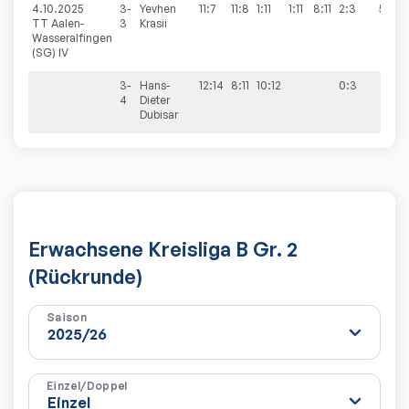
4.10.2025
3-
Yevhen
11:7
11:8
1:11
1:11
8:11
2:3
5:9
TT Aalen-
3
Krasii
Wasseralfingen
(SG) IV
3-
Hans-
12:14
8:11
10:12
0:3
4
Dieter
Dubisar
Erwachsene Kreisliga B Gr. 2
(Rückrunde)
Saison
Einzel/Doppel