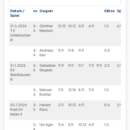
Datum /
vs
Gegner
Sätze
Spiele
Spiel
21.3.2026
3-
Günther
12:10
10:12
6:11
6:11
1:3
6:9
TV
4
Martsch
Unterkochen
III
4-
Andreas
11:9
11:8
11:9
3:0
4
Karl
31.1.2026
3-
Sebastian
11:9
9:11
11:7
7:11
9:11
2:3
3:9
SV
3
Skupien
Waldhausen
III
3-
Manuel
7:11
12:10
8:11
7:11
1:3
4
Richter
30.1.2026
3-
Harald
2:11
10:12
4:11
0:3
3:9
Post-SV
3
Rünz
Aalen II
3-
Ulvi
Ilgin
11:6
5:11
10:12
6:11
1:3
4