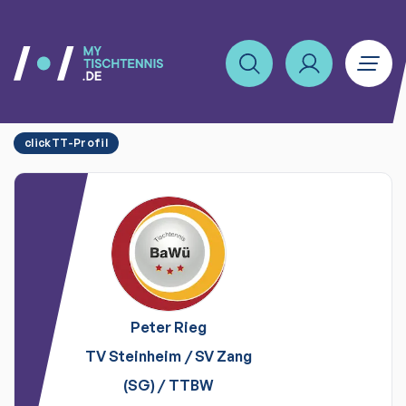
clickTT-Profil
Peter
Rieg
TV Steinheim / SV Zang
(SG)
/
TTBW