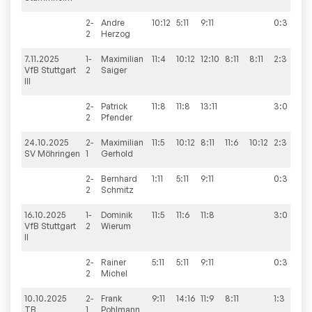
2-
Andre
10:12
5:11
9:11
0:3
2
Herzog
7.11.2025
1-
Maximilian
11:4
10:12
12:10
8:11
8:11
2:3
8
VfB Stuttgart
2
Saiger
III
2-
Patrick
11:8
11:8
13:11
3:0
2
Pfender
24.10.2025
2-
Maximilian
11:5
10:12
8:11
11:6
10:12
2:3
4
SV Möhringen
1
Gerhold
2-
Bernhard
1:11
5:11
9:11
0:3
2
Schmitz
16.10.2025
1-
Dominik
11:5
11:6
11:8
3:0
6
VfB Stuttgart
2
Wierum
II
2-
Rainer
5:11
5:11
9:11
0:3
2
Michel
10.10.2025
2-
Frank
9:11
14:16
11:9
8:11
1:3
3
TB
1
Pohlmann