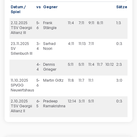
Datum /
vs
Gegner
Sätze
Spi
Spiel
2.12.2025
5-
Frank
11:4
7:11
9:11
8:11
1:3
5:9
TSV Georgii
6
Stängle
Allianz III
23.11.2025
3-
Sarhad
4:11
11:13
7:11
0:3
9:7
SV
4
Noori
Sillenbuch III
4-
Dennis
5:11
5:11
11:4
11:7
10:12
2:3
4
Grieger
11.10.2025
5-
Martin
Götz
11:8
11:7
11:1
3:0
9:4
SPVGG
6
Neuwirtshaus
2.10.2025
6-
Pradeep
12:14
3:11
5:11
0:3
3:9
TSV Georgii
5
Ramakrishna
Allianz II