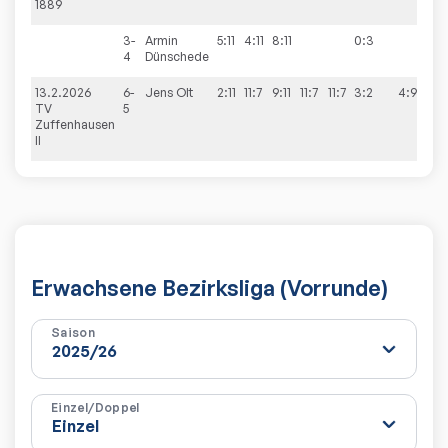
1889
3-
Armin
5:11
4:11
8:11
0:3
4
Dünschede
13.2.2026
6-
Jens
Olt
2:11
11:7
9:11
11:7
11:7
3:2
4:9
TV
5
Zuffenhausen
II
Erwachsene Bezirksliga (Vorrunde)
Saison
Einzel/Doppel