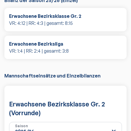
Bilanz der Saison
25/26
(
Einzel
)
Erwachsene Bezirksklasse Gr. 2
VR:
4
:
12
| RR:
4
:
3
| gesamt:
8
:
15
Erwachsene Bezirksliga
VR:
1
:
4
| RR:
2
:
4
| gesamt:
3
:
8
Mannschaftseinsätze und Einzelbilanzen
Erwachsene Bezirksklasse Gr. 2
(Vorrunde)
Saison