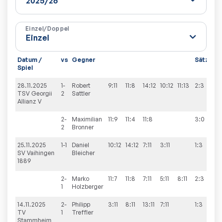
Einzel/Doppel
Datum /
vs
Gegner
Sätze
S
Spiel
28.11.2025
1-
Robert
9:11
11:8
14:12
10:12
11:13
2:3
9
TSV Georgii
2
Sattler
Allianz V
2-
Maximilian
11:9
11:4
11:8
3:0
2
Bronner
25.11.2025
1-1
Daniel
10:12
14:12
7:11
3:11
1:3
3
SV Vaihingen
Bleicher
1889
2-
Marko
11:7
11:8
7:11
5:11
8:11
2:3
1
Holzberger
14.11.2025
2-
Philipp
3:11
8:11
13:11
7:11
1:3
8
TV
1
Treffler
Stammheim