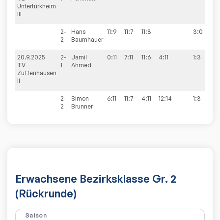
Untertürkheim
III
2-
Hans
11:9
11:7
11:8
3:0
2
Baumhauer
20.9.2025
2-
Jamil
0:11
7:11
11:6
4:11
1:3
9
TV
1
Ahmed
Zuffenhausen
II
2-
Simon
6:11
11:7
4:11
12:14
1:3
2
Brunner
Erwachsene Bezirksklasse Gr. 2
(Rückrunde)
Saison