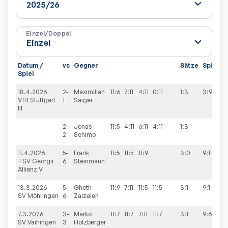
Einzel/Doppel
Datum /
vs
Gegner
Sätze
Spiele
Spiel
18.4.2026
2-
Maximilian
11:6
7:11
4:11
0:11
1:3
3:9
VfB Stuttgart
1
Saiger
III
2-
Jonas
11:5
4:11
6:11
4:11
1:3
2
Schimo
11.4.2026
5-
Frank
11:5
11:5
11:9
3:0
9:1
TSV Georgii
6
Steinmann
Allianz V
13.3.2026
5-
Gheth
11:9
7:11
11:5
11:5
3:1
9:1
SV Möhringen
6
Zalzaleh
7.3.2026
3-
Marko
11:7
11:7
7:11
11:7
3:1
9:6
SV Vaihingen
3
Holzberger