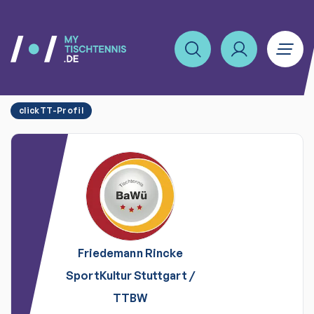
clickTT-Profil
Friedemann
Rincke
SportKultur Stuttgart
/
TTBW