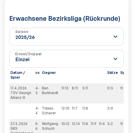
Erwachsene Bezirksliga (Rückrunde)
Saison
Einzel/Doppel
Datum /
vs
Gegner
Sätze
Spiele
Spiel
17.4.2026
4-
Ben
11:13
8:11
3:11
0:3
9:7
TSV Georgii
3
Burkhardt
Allianz III
4-
Tobias
12:10
11:7
11:8
3:0
4
Schairer
27.3.2026
5-
Wolfgang
10:12
12:14
11:8
11:9
11:4
3:2
9:2
SKG
6
Schuch