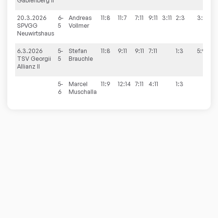
Gablenberg II
20.3.2026
6-
Andreas
11:8
11:7
7:11
9:11
3:11
2:3
3:9
SPVGG
5
Vollmer
Neuwirtshaus
6.3.2026
5-
Stefan
11:8
9:11
9:11
7:11
1:3
5:9
TSV Georgii
5
Brauchle
Allianz II
5-
Marcel
11:9
12:14
7:11
4:11
1:3
6
Muschalla