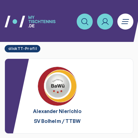
clickTT-Profil
Alexander
Nierichlo
SV Bolheim
/
TTBW