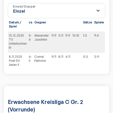
Einzel/Doppel
Datum /
vs
Gegner
Sätze
Spiele
Spiel
13.12.2025
5-
Alexander
11:9
3:11
9:11
13:15
1:3
9:4
TV
6
Juschkin
Unterkochen
III
8.11.2025
6-
Cornel
9:11
8:11
4:11
0:3
3:9
Post-SV
5
Patriche
Aalen II
Erwachsene Kreisliga C Gr. 2
(Vorrunde)