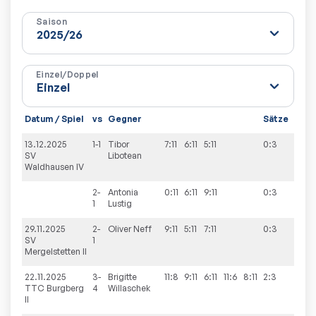
Saison
Einzel/Doppel
Datum / Spiel
vs
Gegner
Sätze
Spie
13.12.2025
1-1
Tibor
7:11
6:11
5:11
0:3
2:9
SV
Libotean
Waldhausen IV
2-
Antonia
0:11
6:11
9:11
0:3
1
Lustig
29.11.2025
2-
Oliver
Neff
9:11
5:11
7:11
0:3
1:9
SV
1
Mergelstetten II
22.11.2025
3-
Brigitte
11:8
9:11
6:11
11:6
8:11
2:3
1:9
TTC Burgberg
4
Willaschek
II