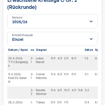
(Rückrunde)
Saison
Einzel/Doppel
Datum / Spiel
vs
Gegner
Sätze
Spiele
20.4.2026
2-
Lukas
11:9
4:11
2:11
8:11
1:3
0:9
TTC Burgberg
1
Mandl
II
11.4.2026
2-
Cornel
11:4
8:11
11:9
11:9
3:1
5:9
Post-SV Aalen
1
Patriche
III
2-
Renate
11:4
6:11
13:11
4:11
11:8
3:2
2
Stürmer
28.3.2026
1-
Tobias
5:11
5:11
7:11
0:3
5:9