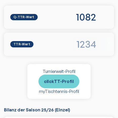
1082
Q-TTR-Wert
1234
TTR-Wert
Turnierwelt-Profil
clickTT-Profil
myTischtennis-Profil
Bilanz der Saison
25/26
(
Einzel
)