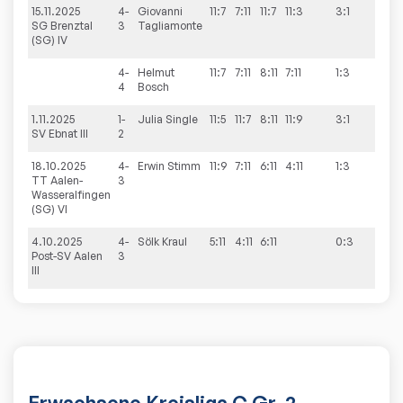
15.11.2025
4-
Giovanni
11:7
7:11
11:7
11:3
3:1
9:6
SG Brenztal
3
Tagliamonte
(SG) IV
4-
Helmut
11:7
7:11
8:11
7:11
1:3
4
Bosch
1.11.2025
1-
Julia
Single
11:5
11:7
8:11
11:9
3:1
1:9
SV Ebnat III
2
18.10.2025
4-
Erwin
Stimm
11:9
7:11
6:11
4:11
1:3
9:2
TT Aalen-
3
Wasseralfingen
(SG) VI
4.10.2025
4-
Sölk
Kraul
5:11
4:11
6:11
0:3
2:9
Post-SV Aalen
3
III
Erwachsene Kreisliga C Gr. 2