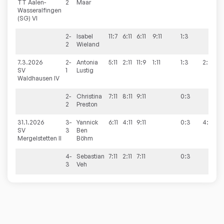
TT Aalen-
2
Maar
Wasseralfingen
(SG) VI
2-
Isabel
11:7
6:11
6:11
9:11
1:3
2
Wieland
7.3.2026
2-
Antonia
5:11
2:11
11:9
1:11
1:3
2:9
SV
1
Lustig
Waldhausen IV
2-
Christina
7:11
8:11
9:11
0:3
2
Preston
31.1.2026
3-
Yannick
6:11
4:11
9:11
0:3
4:9
SV
3
Ben
Mergelstetten II
Böhm
4-
Sebastian
7:11
2:11
7:11
0:3
3
Veh