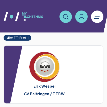
clickTT-Profil
Erik
Wespel
SV Baltringen
/
TTBW