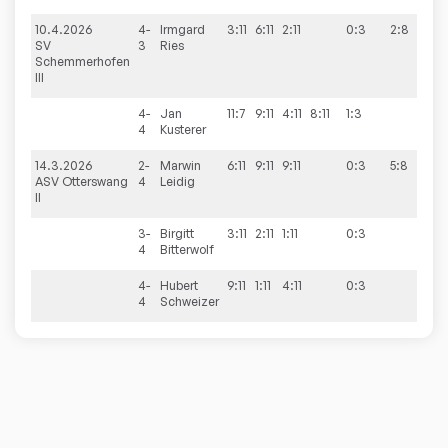
10.4.2026
4-
Irmgard
3:11
6:11
2:11
0:3
2:8
SV
3
Ries
Schemmerhofen
III
4-
Jan
11:7
9:11
4:11
8:11
1:3
4
Kusterer
14.3.2026
2-
Marwin
6:11
9:11
9:11
0:3
5:8
ASV Otterswang
4
Leidig
II
3-
Birgitt
3:11
2:11
1:11
0:3
4
Bitterwolf
4-
Hubert
9:11
1:11
4:11
0:3
4
Schweizer