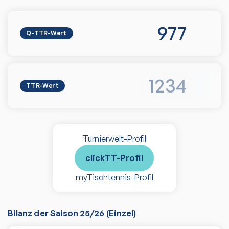
977
Q-TTR-Wert
1234
TTR-Wert
Turnierwelt-Profil
clickTT-Profil
myTischtennis-Profil
Bilanz der Saison
25/26
(
Einzel
)