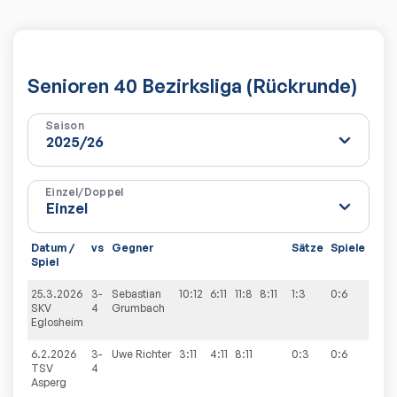
Senioren 40 Bezirksliga (Rückrunde)
Saison
Einzel/Doppel
Datum /
vs
Gegner
Sätze
Spiele
Spiel
25.3.2026
3-
Sebastian
10:12
6:11
11:8
8:11
1:3
0:6
SKV
4
Grumbach
Eglosheim
6.2.2026
3-
Uwe
Richter
3:11
4:11
8:11
0:3
0:6
TSV
4
Asperg