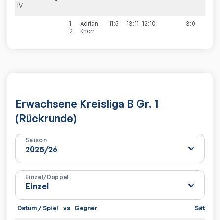
IV
1-
Adrian
11:5
13:11
12:10
3:0
2
Knorr
Erwachsene Kreisliga B Gr. 1
(Rückrunde)
Saison
Einzel/Doppel
Datum / Spiel
vs
Gegner
Sätze
S