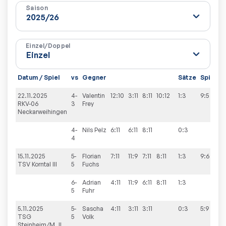
Saison
Einzel/Doppel
Datum / Spiel
vs
Gegner
Sätze
Spiele
22.11.2025
4-
Valentin
12:10
3:11
8:11
10:12
1:3
9:5
RKV-06
3
Frey
Neckarweihingen
4-
Nils
Pelz
6:11
6:11
8:11
0:3
4
15.11.2025
5-
Florian
7:11
11:9
7:11
8:11
1:3
9:6
TSV Korntal III
5
Fuchs
6-
Adrian
4:11
11:9
6:11
8:11
1:3
5
Fuhr
5.11.2025
5-
Sascha
4:11
3:11
3:11
0:3
5:9
TSG
5
Volk
Steinheim/M. II