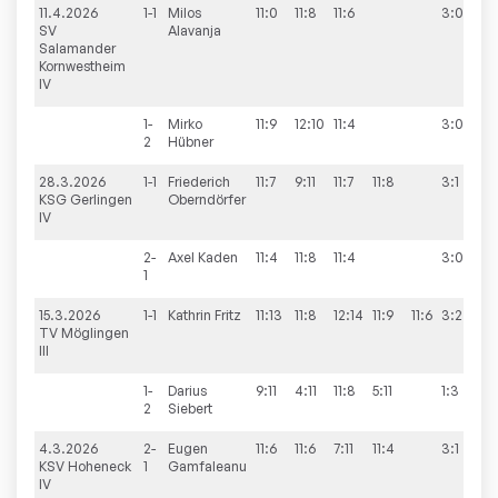
11.4.2026
1-1
Milos
11:0
11:8
11:6
3:0
9
SV
Alavanja
Salamander
Kornwestheim
IV
1-
Mirko
11:9
12:10
11:4
3:0
2
Hübner
28.3.2026
1-1
Friederich
11:7
9:11
11:7
11:8
3:1
9
KSG Gerlingen
Oberndörfer
IV
2-
Axel
Kaden
11:4
11:8
11:4
3:0
1
15.3.2026
1-1
Kathrin
Fritz
11:13
11:8
12:14
11:9
11:6
3:2
7
TV Möglingen
III
1-
Darius
9:11
4:11
11:8
5:11
1:3
2
Siebert
4.3.2026
2-
Eugen
11:6
11:6
7:11
11:4
3:1
9
KSV Hoheneck
1
Gamfaleanu
IV