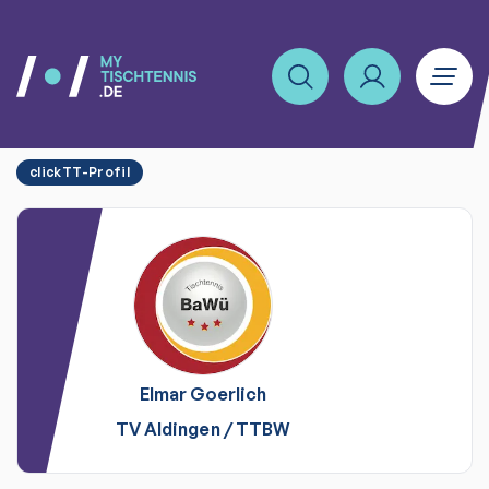
clickTT-Profil
Elmar
Goerlich
TV Aldingen
/
TTBW