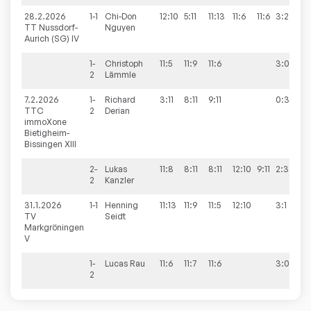
28.2.2026
1-1
Chi-Don
12:10
5:11
11:13
11:6
11:6
3:2
9
TT Nussdorf-
Nguyen
Aurich (SG) IV
1-
Christoph
11:5
11:9
11:6
3:0
2
Lämmle
7.2.2026
1-
Richard
3:11
8:11
9:11
0:3
9
TTC
2
Derian
immoXone
Bietigheim-
Bissingen XIII
2-
Lukas
11:8
8:11
8:11
12:10
9:11
2:3
2
Kanzler
31.1.2026
1-1
Henning
11:13
11:9
11:5
12:10
3:1
8
TV
Seidt
Markgröningen
V
1-
Lucas
Rau
11:6
11:7
11:6
3:0
2