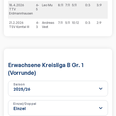
18.4.2026
6-
Leo
Mu
8:11
7:11
5:11
0:3
3:9
TTV
5
Erdmannhausen
21.2.2026
4-
Andreas
7:11
5:11
10:12
0:3
2:9
TSV Korntal III
3
Vest
Erwachsene Kreisliga B Gr. 1
(Vorrunde)
Saison
Einzel/Doppel