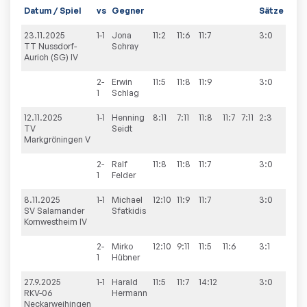
Datum / Spiel
vs
Gegner
Sätze
Spie
23.11.2025
1-1
Jona
11:2
11:6
11:7
3:0
9:2
TT Nussdorf-
Schray
Aurich (SG) IV
2-
Erwin
11:5
11:8
11:9
3:0
1
Schlag
12.11.2025
1-1
Henning
8:11
7:11
11:8
11:7
7:11
2:3
3:9
TV
Seidt
Markgröningen V
2-
Ralf
11:8
11:8
11:7
3:0
1
Felder
8.11.2025
1-1
Michael
12:10
11:9
11:7
3:0
9:3
SV Salamander
Sfatkidis
Kornwestheim IV
2-
Mirko
12:10
9:11
11:5
11:6
3:1
1
Hübner
27.9.2025
1-1
Harald
11:5
11:7
14:12
3:0
9:2
RKV-06
Hermann
Neckarweihingen