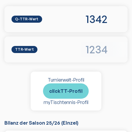
1342
Q-TTR-Wert
1234
TTR-Wert
Turnierwelt-Profil
clickTT-Profil
myTischtennis-Profil
Bilanz der Saison
25/26
(
Einzel
)