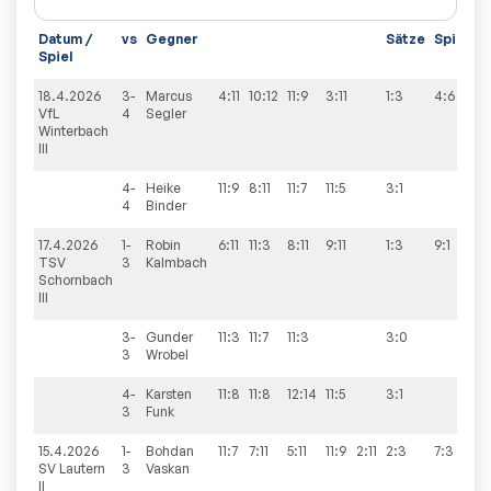
Datum /
vs
Gegner
Sätze
Spiele
Spiel
18.4.2026
3-
Marcus
4:11
10:12
11:9
3:11
1:3
4:6
VfL
4
Segler
Winterbach
III
4-
Heike
11:9
8:11
11:7
11:5
3:1
4
Binder
17.4.2026
1-
Robin
6:11
11:3
8:11
9:11
1:3
9:1
TSV
3
Kalmbach
Schornbach
III
3-
Gunder
11:3
11:7
11:3
3:0
3
Wrobel
4-
Karsten
11:8
11:8
12:14
11:5
3:1
3
Funk
15.4.2026
1-
Bohdan
11:7
7:11
5:11
11:9
2:11
2:3
7:3
SV Lautern
3
Vaskan
II