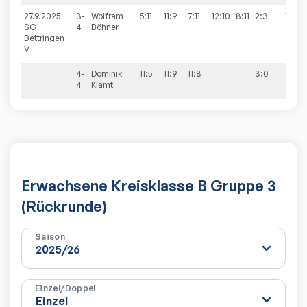
27.9.2025
3-
Wolfram
5:11
11:9
7:11
12:10
8:11
2:3
7:3
SG
4
Böhner
Bettringen
V
4-
Dominik
11:5
11:9
11:8
3:0
4
Klamt
Erwachsene Kreisklasse B Gruppe 3
(Rückrunde)
Saison
Einzel/Doppel