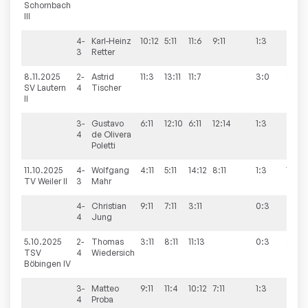
Schornbach
III
4-
Karl-Heinz
10:12
5:11
11:6
9:11
1:3
3
Retter
8.11.2025
2-
Astrid
11:3
13:11
11:7
3:0
8:2
SV Lautern
4
Tischer
II
3-
Gustavo
6:11
12:10
6:11
12:14
1:3
4
de Olivera
Poletti
11.10.2025
4-
Wolfgang
4:11
5:11
14:12
8:11
1:3
1:9
TV Weiler II
3
Mahr
4-
Christian
9:11
7:11
3:11
0:3
4
Jung
5.10.2025
2-
Thomas
3:11
8:11
11:13
0:3
6:4
TSV
4
Wiedersich
Böbingen IV
3-
Matteo
9:11
11:4
10:12
7:11
1:3
4
Proba