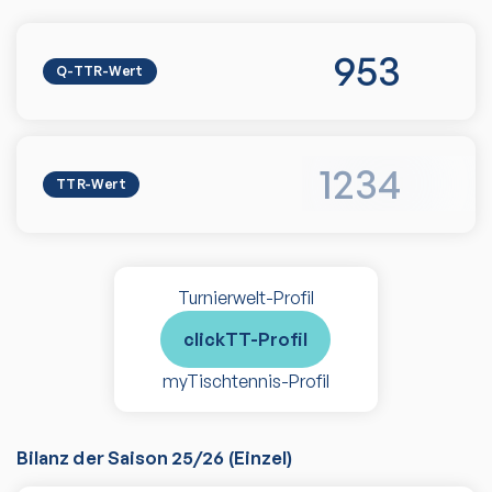
953
Q-TTR-Wert
1234
TTR-Wert
Turnierwelt-Profil
clickTT-Profil
myTischtennis-Profil
Bilanz der Saison
25/26
(
Einzel
)