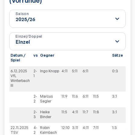
(Vorrunde)
Saison
Einzel/Doppel
Datum /
vs
Gegner
Sätze
Spie
Spiel
6.12.2025
2-
Ingo
Knopp
4:11
5:11
6:11
0:3
4:6
VfL
1
Winterbach
III
2-
Marcus
11:9
11:6
6:11
11:5
3:1
2
Segler
2-
Heike
11:5
4:11
11:7
11:8
3:1
3
Binder
22.11.2025
4-
Robin
12:10
3:11
4:11
7:11
1:3
2:8
TSV
2
Kalmbach