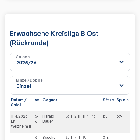
Erwachsene Kreisliga B Ost
(Rückrunde)
Saison
Einzel/Doppel
Datum /
vs
Gegner
Sätze
Spiele
Spiel
11.4.2026
5-
Harald
3:11
2:11
11:4
4:11
1:3
6:9
EK
6
Bauer
Welzheim II
6-
Sascha
3:11
7:11
9:11
0:3