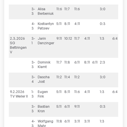
3-
Alisa
11:6
11:7
11:6
3:0
3
Berbeniuk
4-
Kostiantyn
5:11
8:11
4:11
0:3
3
Patoiev
2.3.2026
3-
Jarin
9:11
10:12
11:7
4:11
1:3
6:4
SG
1
Danzinger
Bettringen
V
3-
Dominik
11:7
11:8
6:11
8:11
6:11
2:3
3
Klamt
3-
Dascha
11:2
11:4
11:2
3:0
4
Jost
9.2.2026
1-
Eugen
5:11
8:11
11:6
4:11
1:3
6:4
TV Weiler II
3
Fink
3-
Bastian
5:11
6:11
9:11
0:3
3
Kron
4-
Wolfgang
11:8
6:11
3:11
3:11
1:3
3
Mahr