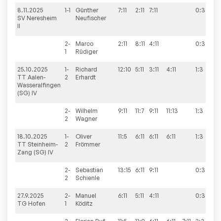
8.11.2025
1-1
Günther
7:11
2:11
7:11
0:3
8
SV Neresheim
Neufischer
II
2-
Marco
2:11
8:11
4:11
0:3
1
Rüdiger
25.10.2025
1-
Richard
12:10
5:11
3:11
4:11
1:3
4
TT Aalen-
2
Erhardt
Wasseralfingen
(SG) IV
2-
Wilhelm
9:11
11:7
9:11
11:13
1:3
2
Wagner
18.10.2025
1-
Oliver
11:5
6:11
6:11
6:11
1:3
9
TT Steinheim-
2
Frömmer
Zang (SG) IV
2-
Sebastian
13:15
6:11
9:11
0:3
2
Schienle
27.9.2025
2-
Manuel
6:11
5:11
4:11
0:3
9
TG Hofen
1
Köditz