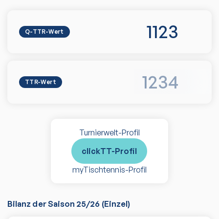
1123
Q-TTR-Wert
1234
TTR-Wert
Turnierwelt-Profil
clickTT-Profil
myTischtennis-Profil
Bilanz der Saison
25/26
(
Einzel
)