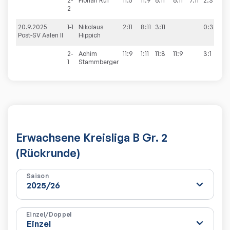
2-
Florian
Ruf
11:5
11:9
6:11
6:11
7:11
2:3
2
20.9.2025
1-1
Nikolaus
2:11
8:11
3:11
0:3
4
Post-SV Aalen II
Hippich
2-
Achim
11:9
1:11
11:8
11:9
3:1
1
Stammberger
Erwachsene Kreisliga B Gr. 2
(Rückrunde)
Saison
Einzel/Doppel