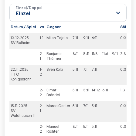
Einzel/Doppel
Datum / Spiel
vs
Gegner
Sätze
S
13.12.2025
1-1
Milan
Tajdic
7:11
9:11
6:11
0:3
4
SV Bolheim
2-
Benjamin
8:11
8:11
11:8
11:6
9:11
2:3
1
Thürmer
22.11.2025
1-
Sven
Kolb
5:11
7:11
7:11
0:3
9
TTC
2
Königsbronn
2-
Elmar
5:11
3:11
14:12
6:11
1:3
2
Brändel
15.11.2025
2-
Marco
Ganter
5:11
7:11
5:11
0:3
2
SV
1
Waldhausen III
2-
Manuel
3:11
5:11
5:11
0:3
2
Richter