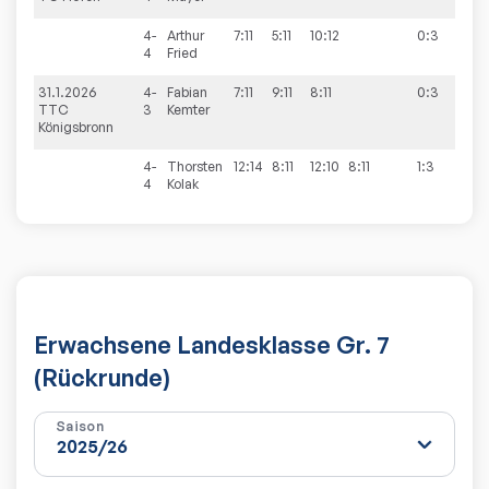
4-
Arthur
7:11
5:11
10:12
0:3
4
Fried
31.1.2026
4-
Fabian
7:11
9:11
8:11
0:3
8:8
TTC
3
Kemter
Königsbronn
4-
Thorsten
12:14
8:11
12:10
8:11
1:3
4
Kolak
Erwachsene Landesklasse Gr. 7
(Rückrunde)
Saison