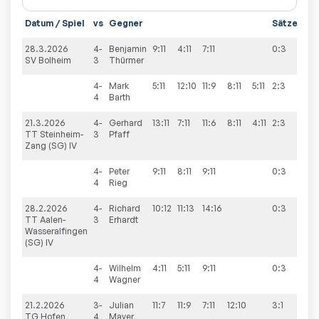
Datum / Spiel
vs
Gegner
Sätze
Spi
28.3.2026
4-
Benjamin
9:11
4:11
7:11
0:3
9:7
SV Bolheim
3
Thürmer
4-
Mark
5:11
12:10
11:9
8:11
5:11
2:3
4
Barth
21.3.2026
4-
Gerhard
13:11
7:11
11:6
8:11
4:11
2:3
9:6
TT Steinheim-
3
Pfaff
Zang (SG) IV
4-
Peter
9:11
8:11
9:11
0:3
4
Rieg
28.2.2026
4-
Richard
10:12
11:13
14:16
0:3
7:9
TT Aalen-
3
Erhardt
Wasseralfingen
(SG) IV
4-
Wilhelm
4:11
5:11
9:11
0:3
4
Wagner
21.2.2026
3-
Julian
11:7
11:9
7:11
12:10
3:1
7:9
TG Hofen
4
Mayer