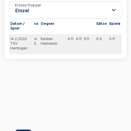
Einzel/Doppel
Datum /
vs
Gegner
Sätze
Spiele
Spiel
14.2.2026
6-
Karsten
4:11
4:11
5:11
0:3
3:9
TSV
5
Hiemesch
Herrlingen