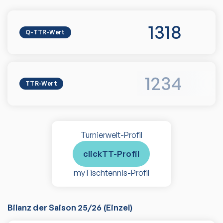
1318
Q-TTR-Wert
1234
TTR-Wert
Turnierwelt-Profil
clickTT-Profil
myTischtennis-Profil
Bilanz der Saison
25/26
(
Einzel
)