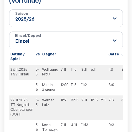
(Vorrunde)
Saison
Einzel/Doppel
Datum /
vs
Gegner
Sätze
Spiel
Spiel
29.11.2025
5-
Wolfgang
7:11
11:5
8:11
6:11
1:3
8:8
TSV Hirsau
5
Proß
5-
Martin
12:10
11:5
11:2
3:0
6
Zwiener
22.11.2025
5-
Werner
11:9
15:13
2:11
11:13
7:11
2:3
5:9
TT Nagold-
5
Lutz
Oberjettingen
(SG) II
5-
Kevin
7:11
4:11
11:13
0:3
6
Tomczyk