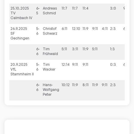
25.10.2025
6-
Andreas
11:7
11:7
11:4
3:0
9:4
TV
5
Schmid
Calmbach IV
26.9.2025
5-
Christof
6:11
12:10
11:9
9:11
4:11
2:3
6:9
SF
6
Schwarz
Gechingen
6-
Tim
5:11
3:11
11:9
5:11
1:3
6
Frühwald
20.9.2025
5-
Tim
12:14
9:11
9:11
0:3
6:9
VfL
6
Wacker
Stammheim II
6-
Hans-
10:12
11:9
8:11
11:9
9:11
2:3
6
Wolfgang
Peter