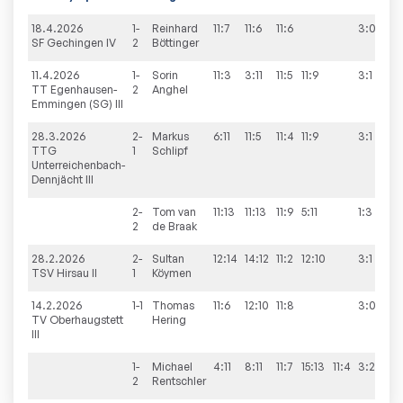
18.4.2026
1-
Reinhard
11:7
11:6
11:6
3:0
9
SF Gechingen IV
2
Böttinger
11.4.2026
1-
Sorin
11:3
3:11
11:5
11:9
3:1
TT Egenhausen-
2
Anghel
Emmingen (SG) III
28.3.2026
2-
Markus
6:11
11:5
11:4
11:9
3:1
TTG
1
Schlipf
Unterreichenbach-
Dennjächt III
2-
Tom
van
11:13
11:13
11:9
5:11
1:3
2
de Braak
28.2.2026
2-
Sultan
12:14
14:12
11:2
12:10
3:1
9
TSV Hirsau II
1
Köymen
14.2.2026
1-1
Thomas
11:6
12:10
11:8
3:0
7
TV Oberhaugstett
Hering
III
1-
Michael
4:11
8:11
11:7
15:13
11:4
3:2
2
Rentschler