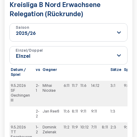
Kreisliga B Nord Erwachsene
Relegation (Rückrunde)
Saison
Einzel/Doppel
Datum /
vs
Gegner
Sätze
Spiele
Spiel
9.5.2026
2-
Mihai
6:11
11:7
11:6
14:12
3:1
9:5
SF
1
Nicolae
Gechingen
III
2-
Jan
Reeß
11:6
8:11
9:11
9:11
1:3
2
9.5.2026
1-
Dominik
11:2
11:9
10:12
7:11
8:11
2:3
9:3
TT
2
Zelenak
Egenhausen-