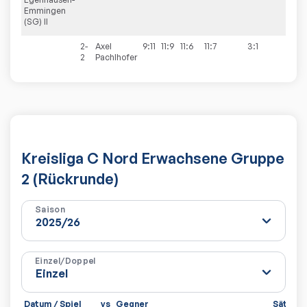
Emmingen
(SG) II
2-
Axel
9:11
11:9
11:6
11:7
3:1
2
Pachlhofer
Kreisliga C Nord Erwachsene Gruppe
2 (Rückrunde)
Saison
Einzel/Doppel
Datum / Spiel
vs
Gegner
Sätze