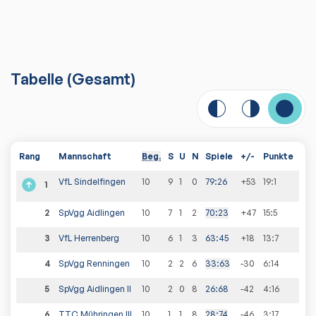
Tabelle
(
Gesamt
)
Rang
Mannschaft
Beg.
S
U
N
Spiele
+/-
Punkte
VfL Sindelfingen
10
9
1
0
79
:
26
+53
19
:
1
1
2
SpVgg Aidlingen
10
7
1
2
70
:
23
+47
15
:
5
3
VfL Herrenberg
10
6
1
3
63
:
45
+18
13
:
7
4
SpVgg Renningen
10
2
2
6
33
:
63
-30
6
:
14
5
SpVgg Aidlingen II
10
2
0
8
26
:
68
-42
4
:
16
6
TTC Mühringen III
10
1
1
8
28
:
74
-46
3
:
17